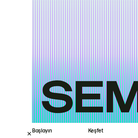
Başlayın
Keşfet