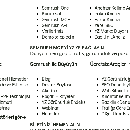
Semrush One
Anahtar Kelime A
Kurumsal
Rakip Analizi
Semrush MCP
Pazar Analizi
Semrush API
Yerel SEO
Verilerimiz
YZ Marka Duyarlılı
Demo talep edin
Backlink Analizi
SEMRUSH MCP'YI YZ'YE BAĞLAYIN
Dünyanın en güçlü trafik, görünürlük ve pazar v
e
Semrush ile Büyüyün
Ücretsiz Araçları 
onel Hizmetler
Blog
YZ Görünürlüğ
de ve E-ticaret
Destek Sayfası
SEO Denetleyi
r
Akademi
Web Sitesi Traf
 B2B Teknolojisi
Başarı Hikayeleri
Anahtar Kelim
izmeti
YZ Görünürlük Endeksi
Backlink Denet
letme
Webinar
Trafiğe Göre En
Haberler
Diğer Ücretsiz
törleri gör
BILETINIZI HEMEN ALIN