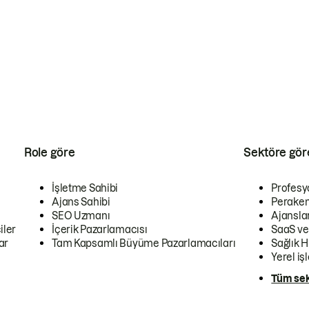
Role göre
Sektöre gör
İşletme Sahibi
Profesy
Ajans Sahibi
Peraken
SEO Uzmanı
Ajansla
iler
İçerik Pazarlamacısı
SaaS ve
ar
Tam Kapsamlı Büyüme Pazarlamacıları
Sağlık H
Yerel iş
Tüm sek