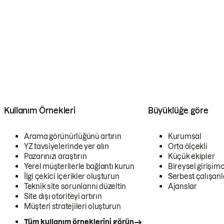
Kullanım Örnekleri
Büyüklüğe göre
Arama görünürlüğünü artırın
Kurumsal
YZ tavsiyelerinde yer alın
Orta ölçekli
Pazarınızı araştırın
Küçük ekipler
Yerel müşterilerle bağlantı kurun
Bireysel girişimc
İlgi çekici içerikler oluşturun
Serbest çalışanl
Teknik site sorunlarını düzeltin
Ajanslar
Site dışı otoriteyi artırın
Müşteri stratejileri oluşturun
Tüm kullanım örneklerini görün