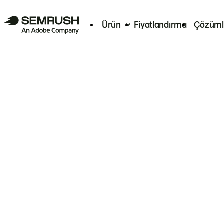
Ürün
Fiyatlandırma
Çözüml