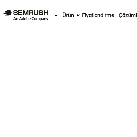
Ürün
Fiyatlandırma
Çözüml