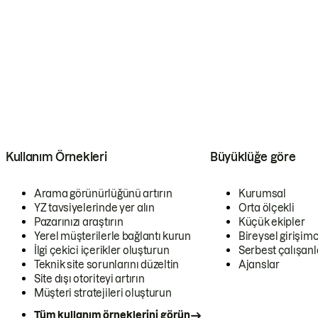
Kullanım Örnekleri
Büyüklüğe göre
Arama görünürlüğünü artırın
Kurumsal
YZ tavsiyelerinde yer alın
Orta ölçekli
Pazarınızı araştırın
Küçük ekipler
Yerel müşterilerle bağlantı kurun
Bireysel girişimc
İlgi çekici içerikler oluşturun
Serbest çalışanl
Teknik site sorunlarını düzeltin
Ajanslar
Site dışı otoriteyi artırın
Müşteri stratejileri oluşturun
Tüm kullanım örneklerini görün