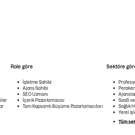
Role göre
Sektöre gör
İşletme Sahibi
Profesy
Ajans Sahibi
Peraken
SEO Uzmanı
Ajansla
iler
İçerik Pazarlamacısı
SaaS ve
ar
Tam Kapsamlı Büyüme Pazarlamacıları
Sağlık H
Yerel iş
Tüm sek