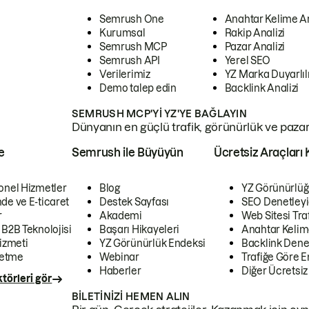
Semrush One
Anahtar Kelime A
Kurumsal
Rakip Analizi
Semrush MCP
Pazar Analizi
Semrush API
Yerel SEO
Verilerimiz
YZ Marka Duyarlılı
Demo talep edin
Backlink Analizi
SEMRUSH MCP'YI YZ'YE BAĞLAYIN
Dünyanın en güçlü trafik, görünürlük ve pazar v
e
Semrush ile Büyüyün
Ücretsiz Araçları 
onel Hizmetler
Blog
YZ Görünürlüğ
de ve E-ticaret
Destek Sayfası
SEO Denetleyi
r
Akademi
Web Sitesi Traf
 B2B Teknolojisi
Başarı Hikayeleri
Anahtar Kelim
izmeti
YZ Görünürlük Endeksi
Backlink Denet
letme
Webinar
Trafiğe Göre En
Haberler
Diğer Ücretsiz
törleri gör
BILETINIZI HEMEN ALIN