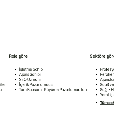
Role göre
Sektöre gör
İşletme Sahibi
Profesy
Ajans Sahibi
Peraken
SEO Uzmanı
Ajansla
iler
İçerik Pazarlamacısı
SaaS ve
ar
Tam Kapsamlı Büyüme Pazarlamacıları
Sağlık H
Yerel iş
Tüm sek