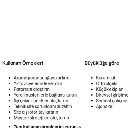
Kullanım Örnekleri
Büyüklüğe göre
Arama görünürlüğünü artırın
Kurumsal
YZ tavsiyelerinde yer alın
Orta ölçekli
Pazarınızı araştırın
Küçük ekipler
Yerel müşterilerle bağlantı kurun
Bireysel girişimc
İlgi çekici içerikler oluşturun
Serbest çalışanl
Teknik site sorunlarını düzeltin
Ajanslar
Site dışı otoriteyi artırın
Müşteri stratejileri oluşturun
Tüm kullanım örneklerini görün