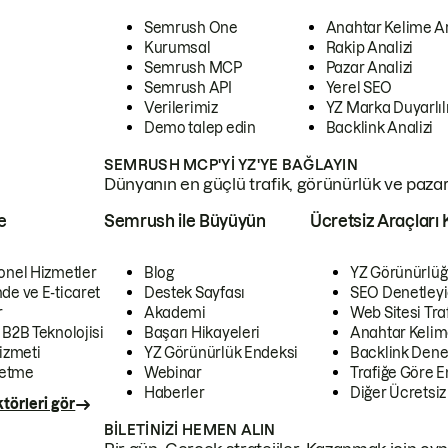
Semrush One
Anahtar Kelime A
Kurumsal
Rakip Analizi
Semrush MCP
Pazar Analizi
Semrush API
Yerel SEO
Verilerimiz
YZ Marka Duyarlılı
Demo talep edin
Backlink Analizi
SEMRUSH MCP'YI YZ'YE BAĞLAYIN
Dünyanın en güçlü trafik, görünürlük ve pazar v
e
Semrush ile Büyüyün
Ücretsiz Araçları 
onel Hizmetler
Blog
YZ Görünürlüğ
de ve E-ticaret
Destek Sayfası
SEO Denetleyi
r
Akademi
Web Sitesi Traf
 B2B Teknolojisi
Başarı Hikayeleri
Anahtar Kelim
izmeti
YZ Görünürlük Endeksi
Backlink Denet
letme
Webinar
Trafiğe Göre En
Haberler
Diğer Ücretsiz
törleri gör
BILETINIZI HEMEN ALIN