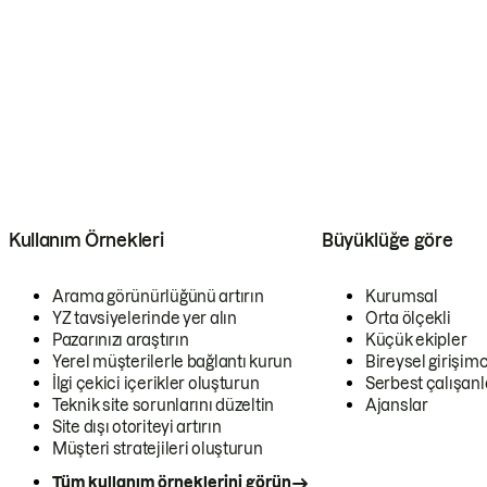
Kullanım Örnekleri
Büyüklüğe göre
Arama görünürlüğünü artırın
Kurumsal
YZ tavsiyelerinde yer alın
Orta ölçekli
Pazarınızı araştırın
Küçük ekipler
Yerel müşterilerle bağlantı kurun
Bireysel girişimc
İlgi çekici içerikler oluşturun
Serbest çalışanl
Teknik site sorunlarını düzeltin
Ajanslar
Site dışı otoriteyi artırın
Müşteri stratejileri oluşturun
Tüm kullanım örneklerini görün