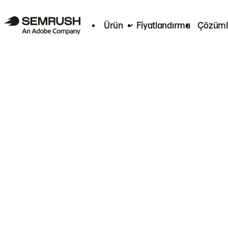
Ürün
Fiyatlandırma
Çözüml