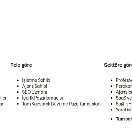
Role göre
Sektöre gör
İşletme Sahibi
Profesy
Ajans Sahibi
Peraken
SEO Uzmanı
Ajansla
iler
İçerik Pazarlamacısı
SaaS ve
ar
Tam Kapsamlı Büyüme Pazarlamacıları
Sağlık H
Yerel iş
Tüm sek