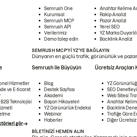
Semrush One
Anahtar Kelime A
Kurumsal
Rakip Analizi
Semrush MCP
Pazar Analizi
Semrush API
Yerel SEO
Verilerimiz
YZ Marka Duyarlılı
Demo talep edin
Backlink Analizi
SEMRUSH MCP'YI YZ'YE BAĞLAYIN
Dünyanın en güçlü trafik, görünürlük ve pazar v
e
Semrush ile Büyüyün
Ücretsiz Araçları 
onel Hizmetler
Blog
YZ Görünürlüğ
de ve E-ticaret
Destek Sayfası
SEO Denetleyi
r
Akademi
Web Sitesi Traf
 B2B Teknolojisi
Başarı Hikayeleri
Anahtar Kelim
izmeti
YZ Görünürlük Endeksi
Backlink Denet
letme
Webinar
Trafiğe Göre En
Haberler
Diğer Ücretsiz
törleri gör
BILETINIZI HEMEN ALIN