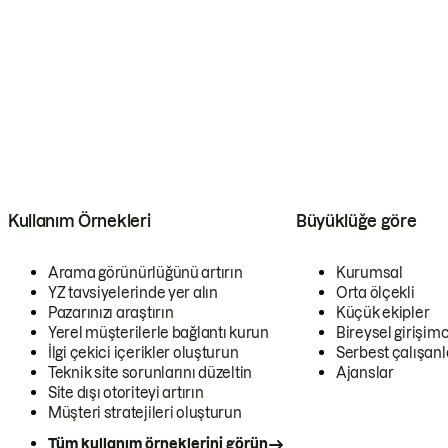
Kullanım Örnekleri
Büyüklüğe göre
Arama görünürlüğünü artırın
Kurumsal
YZ tavsiyelerinde yer alın
Orta ölçekli
Pazarınızı araştırın
Küçük ekipler
Yerel müşterilerle bağlantı kurun
Bireysel girişimc
İlgi çekici içerikler oluşturun
Serbest çalışanl
Teknik site sorunlarını düzeltin
Ajanslar
Site dışı otoriteyi artırın
Müşteri stratejileri oluşturun
Tüm kullanım örneklerini görün