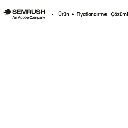
Ürün
Fiyatlandırma
Çözüml