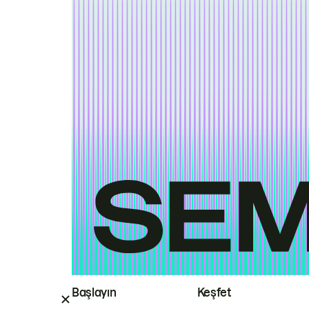
Başlayın
Keşfet