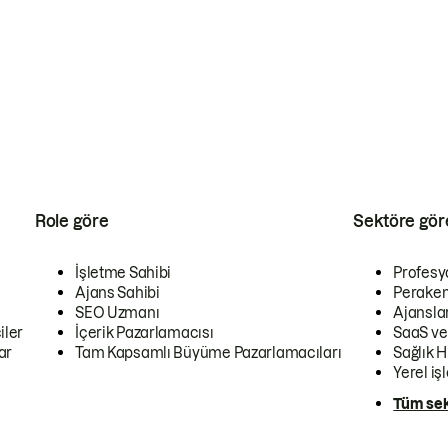
Role göre
Sektöre gör
İşletme Sahibi
Profesy
Ajans Sahibi
Peraken
SEO Uzmanı
Ajansla
iler
İçerik Pazarlamacısı
SaaS ve
ar
Tam Kapsamlı Büyüme Pazarlamacıları
Sağlık H
Yerel iş
Tüm sek