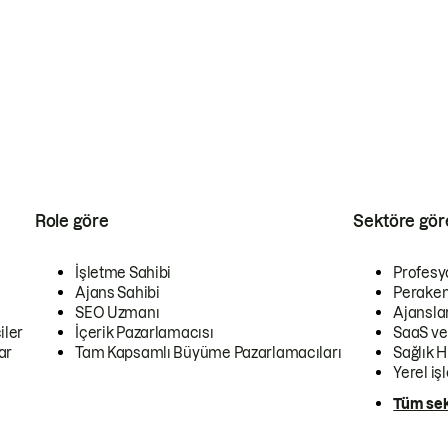
Role göre
Sektöre gör
İşletme Sahibi
Profesy
Ajans Sahibi
Peraken
SEO Uzmanı
Ajansla
iler
İçerik Pazarlamacısı
SaaS ve
ar
Tam Kapsamlı Büyüme Pazarlamacıları
Sağlık H
Yerel iş
Tüm sek