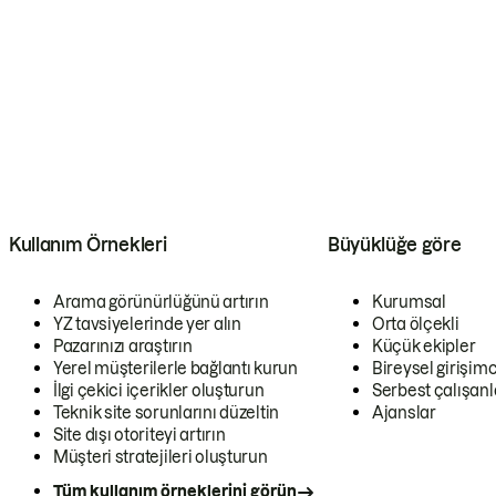
Kullanım Örnekleri
Büyüklüğe göre
Arama görünürlüğünü artırın
Kurumsal
YZ tavsiyelerinde yer alın
Orta ölçekli
Pazarınızı araştırın
Küçük ekipler
Yerel müşterilerle bağlantı kurun
Bireysel girişimc
İlgi çekici içerikler oluşturun
Serbest çalışanl
Teknik site sorunlarını düzeltin
Ajanslar
Site dışı otoriteyi artırın
Müşteri stratejileri oluşturun
Tüm kullanım örneklerini görün