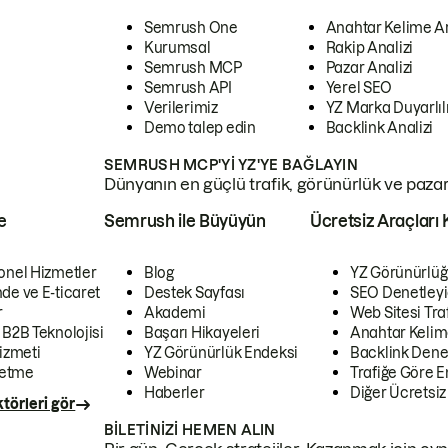
Semrush One
Anahtar Kelime A
Kurumsal
Rakip Analizi
Semrush MCP
Pazar Analizi
Semrush API
Yerel SEO
Verilerimiz
YZ Marka Duyarlılı
Demo talep edin
Backlink Analizi
SEMRUSH MCP'YI YZ'YE BAĞLAYIN
Dünyanın en güçlü trafik, görünürlük ve pazar v
e
Semrush ile Büyüyün
Ücretsiz Araçları 
onel Hizmetler
Blog
YZ Görünürlüğ
de ve E-ticaret
Destek Sayfası
SEO Denetleyi
r
Akademi
Web Sitesi Traf
 B2B Teknolojisi
Başarı Hikayeleri
Anahtar Kelim
izmeti
YZ Görünürlük Endeksi
Backlink Denet
letme
Webinar
Trafiğe Göre En
Haberler
Diğer Ücretsiz
törleri gör
BILETINIZI HEMEN ALIN