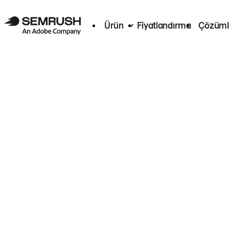
Ürün
Fiyatlandırma
Çözüml