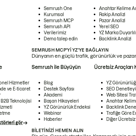
Semrush One
Anahtar Kelime A
Kurumsal
Rakip Analizi
Semrush MCP
Pazar Analizi
Semrush API
Yerel SEO
Verilerimiz
YZ Marka Duyarlılı
Demo talep edin
Backlink Analizi
SEMRUSH MCP'YI YZ'YE BAĞLAYIN
Dünyanın en güçlü trafik, görünürlük ve pazar v
e
Semrush ile Büyüyün
Ücretsiz Araçları 
onel Hizmetler
Blog
YZ Görünürlüğ
de ve E-ticaret
Destek Sayfası
SEO Denetleyi
r
Akademi
Web Sitesi Traf
 B2B Teknolojisi
Başarı Hikayeleri
Anahtar Kelim
izmeti
YZ Görünürlük Endeksi
Backlink Denet
letme
Webinar
Trafiğe Göre En
Haberler
Diğer Ücretsiz
törleri gör
BILETINIZI HEMEN ALIN