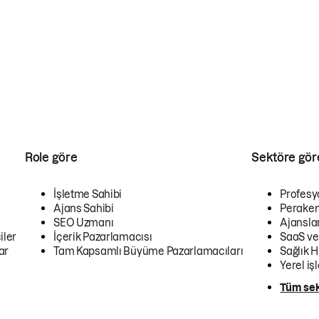
Role göre
Sektöre gör
İşletme Sahibi
Profesy
Ajans Sahibi
Peraken
SEO Uzmanı
Ajansla
iler
İçerik Pazarlamacısı
SaaS ve
ar
Tam Kapsamlı Büyüme Pazarlamacıları
Sağlık H
Yerel iş
Tüm sek