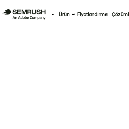
Ürün
Fiyatlandırma
Çözüml