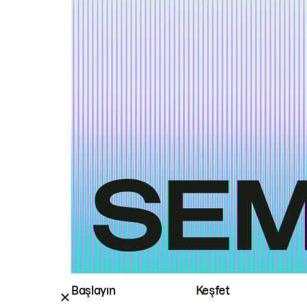
Başlayın
Keşfet