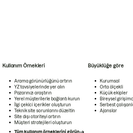
Kullanım Örnekleri
Büyüklüğe göre
Arama görünürlüğünü artırın
Kurumsal
YZ tavsiyelerinde yer alın
Orta ölçekli
Pazarınızı araştırın
Küçük ekipler
Yerel müşterilerle bağlantı kurun
Bireysel girişimc
İlgi çekici içerikler oluşturun
Serbest çalışanl
Teknik site sorunlarını düzeltin
Ajanslar
Site dışı otoriteyi artırın
Müşteri stratejileri oluşturun
Tüm kullanım örneklerini görün