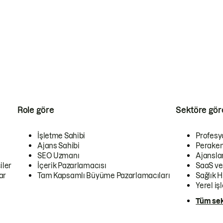
Role göre
Sektöre gör
İşletme Sahibi
Profesy
Ajans Sahibi
Peraken
SEO Uzmanı
Ajansla
iler
İçerik Pazarlamacısı
SaaS ve
ar
Tam Kapsamlı Büyüme Pazarlamacıları
Sağlık H
Yerel iş
Tüm sek