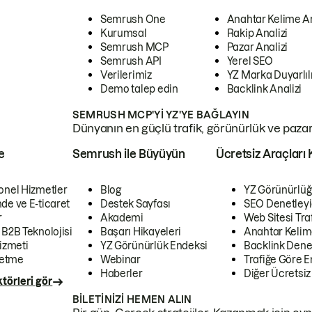
Semrush One
Anahtar Kelime A
Kurumsal
Rakip Analizi
Semrush MCP
Pazar Analizi
Semrush API
Yerel SEO
Verilerimiz
YZ Marka Duyarlılı
Demo talep edin
Backlink Analizi
SEMRUSH MCP'YI YZ'YE BAĞLAYIN
Dünyanın en güçlü trafik, görünürlük ve pazar v
e
Semrush ile Büyüyün
Ücretsiz Araçları 
onel Hizmetler
Blog
YZ Görünürlüğ
de ve E-ticaret
Destek Sayfası
SEO Denetleyi
r
Akademi
Web Sitesi Traf
 B2B Teknolojisi
Başarı Hikayeleri
Anahtar Kelim
izmeti
YZ Görünürlük Endeksi
Backlink Denet
letme
Webinar
Trafiğe Göre En
Haberler
Diğer Ücretsiz
törleri gör
BILETINIZI HEMEN ALIN