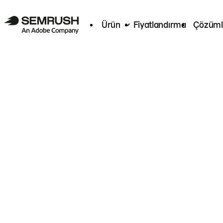
Ürün
Fiyatlandırma
Çözüml