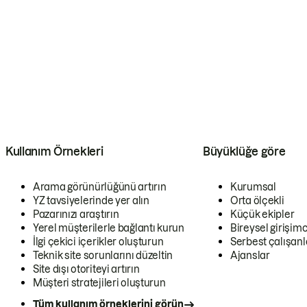
Kullanım Örnekleri
Büyüklüğe göre
Arama görünürlüğünü artırın
Kurumsal
YZ tavsiyelerinde yer alın
Orta ölçekli
Pazarınızı araştırın
Küçük ekipler
Yerel müşterilerle bağlantı kurun
Bireysel girişimc
İlgi çekici içerikler oluşturun
Serbest çalışanl
Teknik site sorunlarını düzeltin
Ajanslar
Site dışı otoriteyi artırın
Müşteri stratejileri oluşturun
Tüm kullanım örneklerini görün