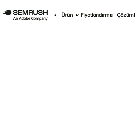
Ürün
Fiyatlandırma
Çözüml