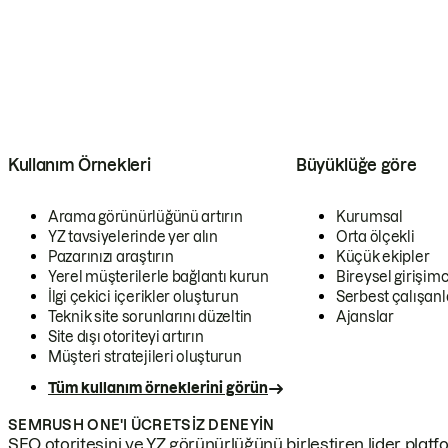
Kullanım Örnekleri
Büyüklüğe göre
Arama görünürlüğünü artırın
Kurumsal
YZ tavsiyelerinde yer alın
Orta ölçekli
Pazarınızı araştırın
Küçük ekipler
Yerel müşterilerle bağlantı kurun
Bireysel girişimc
İlgi çekici içerikler oluşturun
Serbest çalışanl
Teknik site sorunlarını düzeltin
Ajanslar
Site dışı otoriteyi artırın
Müşteri stratejileri oluşturun
Tüm kullanım örneklerini görün
SEMRUSH ONE'I ÜCRETSIZ DENEYIN
SEO otoritesini ve YZ görünürlüğünü birleştiren lider platf