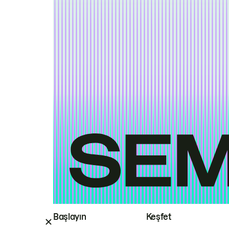
Başlayın
Keşfet