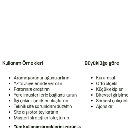
Kullanım Örnekleri
Büyüklüğe göre
Arama görünürlüğünü artırın
Kurumsal
YZ tavsiyelerinde yer alın
Orta ölçekli
Pazarınızı araştırın
Küçük ekipler
Yerel müşterilerle bağlantı kurun
Bireysel girişimc
İlgi çekici içerikler oluşturun
Serbest çalışanl
Teknik site sorunlarını düzeltin
Ajanslar
Site dışı otoriteyi artırın
Müşteri stratejileri oluşturun
Tüm kullanım örneklerini görün