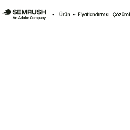
Ürün
Fiyatlandırma
Çözüml