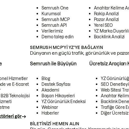
Semrush One
Anahtar Kelime A
Kurumsal
Rakip Analizi
Semrush MCP
Pazar Analizi
Semrush API
Yerel SEO
Verilerimiz
YZ Marka Duyarlılı
Demo talep edin
Backlink Analizi
SEMRUSH MCP'YI YZ'YE BAĞLAYIN
Dünyanın en güçlü trafik, görünürlük ve pazar v
e
Semrush ile Büyüyün
Ücretsiz Araçları 
onel Hizmetler
Blog
YZ Görünürlüğ
de ve E-ticaret
Destek Sayfası
SEO Denetleyi
r
Akademi
Web Sitesi Traf
 B2B Teknolojisi
Başarı Hikayeleri
Anahtar Kelim
izmeti
YZ Görünürlük Endeksi
Backlink Denet
letme
Webinar
Trafiğe Göre En
Haberler
Diğer Ücretsiz
törleri gör
BILETINIZI HEMEN ALIN