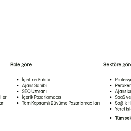
Role göre
Sektöre gör
İşletme Sahibi
Profesy
Ajans Sahibi
Peraken
SEO Uzmanı
Ajansla
iler
İçerik Pazarlamacısı
SaaS ve
ar
Tam Kapsamlı Büyüme Pazarlamacıları
Sağlık H
Yerel iş
Tüm sek