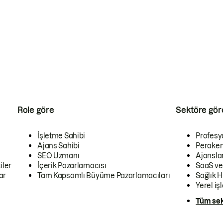
Role göre
Sektöre gör
İşletme Sahibi
Profesy
Ajans Sahibi
Peraken
SEO Uzmanı
Ajansla
iler
İçerik Pazarlamacısı
SaaS ve
ar
Tam Kapsamlı Büyüme Pazarlamacıları
Sağlık H
Yerel iş
Tüm sek