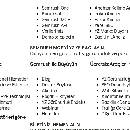
Semrush One
Anahtar Kelime A
Kurumsal
Rakip Analizi
Semrush MCP
Pazar Analizi
Semrush API
Yerel SEO
Verilerimiz
YZ Marka Duyarlılı
Demo talep edin
Backlink Analizi
SEMRUSH MCP'YI YZ'YE BAĞLAYIN
Dünyanın en güçlü trafik, görünürlük ve pazar v
e
Semrush ile Büyüyün
Ücretsiz Araçları 
onel Hizmetler
Blog
YZ Görünürlüğ
de ve E-ticaret
Destek Sayfası
SEO Denetleyi
r
Akademi
Web Sitesi Traf
 B2B Teknolojisi
Başarı Hikayeleri
Anahtar Kelim
izmeti
YZ Görünürlük Endeksi
Backlink Denet
letme
Webinar
Trafiğe Göre En
Haberler
Diğer Ücretsiz
törleri gör
BILETINIZI HEMEN ALIN