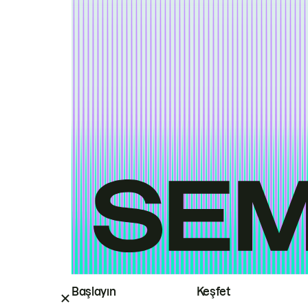
Başlayın
Keşfet