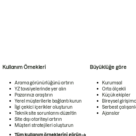
Kullanım Örnekleri
Büyüklüğe göre
Arama görünürlüğünü artırın
Kurumsal
YZ tavsiyelerinde yer alın
Orta ölçekli
Pazarınızı araştırın
Küçük ekipler
Yerel müşterilerle bağlantı kurun
Bireysel girişimc
İlgi çekici içerikler oluşturun
Serbest çalışanl
Teknik site sorunlarını düzeltin
Ajanslar
Site dışı otoriteyi artırın
Müşteri stratejileri oluşturun
Tüm kullanım örneklerini görün