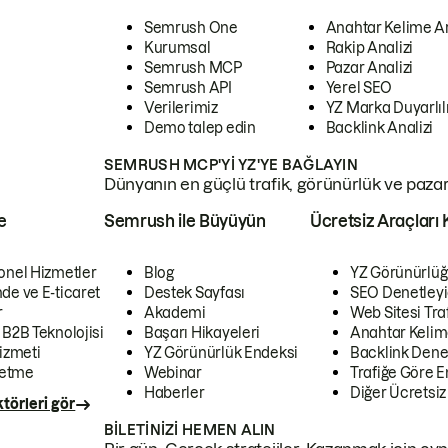
Semrush One
Anahtar Kelime A
Kurumsal
Rakip Analizi
Semrush MCP
Pazar Analizi
Semrush API
Yerel SEO
Verilerimiz
YZ Marka Duyarlılı
Demo talep edin
Backlink Analizi
SEMRUSH MCP'YI YZ'YE BAĞLAYIN
Dünyanın en güçlü trafik, görünürlük ve pazar v
e
Semrush ile Büyüyün
Ücretsiz Araçları 
onel Hizmetler
Blog
YZ Görünürlüğ
de ve E-ticaret
Destek Sayfası
SEO Denetleyi
r
Akademi
Web Sitesi Traf
 B2B Teknolojisi
Başarı Hikayeleri
Anahtar Kelim
izmeti
YZ Görünürlük Endeksi
Backlink Denet
letme
Webinar
Trafiğe Göre En
Haberler
Diğer Ücretsiz
törleri gör
BILETINIZI HEMEN ALIN