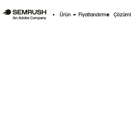
Ürün
Fiyatlandırma
Çözüml