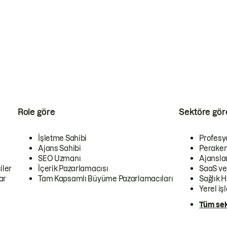
Role göre
Sektöre gör
İşletme Sahibi
Profesy
Ajans Sahibi
Peraken
SEO Uzmanı
Ajansla
iler
İçerik Pazarlamacısı
SaaS ve
ar
Tam Kapsamlı Büyüme Pazarlamacıları
Sağlık H
Yerel iş
Tüm sek