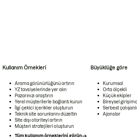
Kullanım Örnekleri
Büyüklüğe göre
Arama görünürlüğünü artırın
Kurumsal
YZ tavsiyelerinde yer alın
Orta ölçekli
Pazarınızı araştırın
Küçük ekipler
Yerel müşterilerle bağlantı kurun
Bireysel girişimc
İlgi çekici içerikler oluşturun
Serbest çalışanl
Teknik site sorunlarını düzeltin
Ajanslar
Site dışı otoriteyi artırın
Müşteri stratejileri oluşturun
Tüm kullanım örneklerini görün