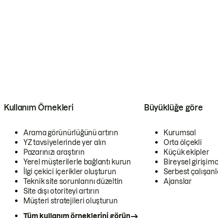
Kullanım Örnekleri
Büyüklüğe göre
Arama görünürlüğünü artırın
Kurumsal
YZ tavsiyelerinde yer alın
Orta ölçekli
Pazarınızı araştırın
Küçük ekipler
Yerel müşterilerle bağlantı kurun
Bireysel girişimc
İlgi çekici içerikler oluşturun
Serbest çalışanl
Teknik site sorunlarını düzeltin
Ajanslar
Site dışı otoriteyi artırın
Müşteri stratejileri oluşturun
Tüm kullanım örneklerini görün