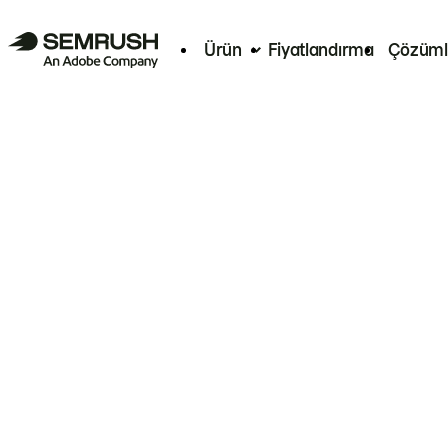
Ürün
Fiyatlandırma
Çözüml