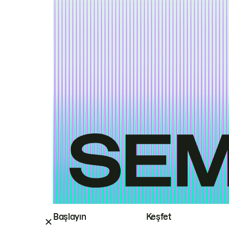
Başlayın
Keşfet