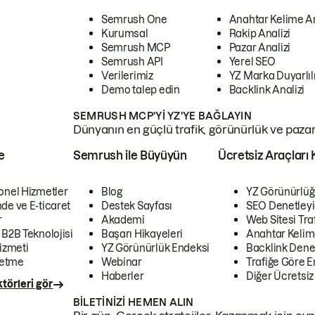
Semrush One
Anahtar Kelime A
Kurumsal
Rakip Analizi
Semrush MCP
Pazar Analizi
Semrush API
Yerel SEO
Verilerimiz
YZ Marka Duyarlılı
Demo talep edin
Backlink Analizi
SEMRUSH MCP'YI YZ'YE BAĞLAYIN
Dünyanın en güçlü trafik, görünürlük ve pazar v
e
Semrush ile Büyüyün
Ücretsiz Araçları 
onel Hizmetler
Blog
YZ Görünürlüğ
de ve E-ticaret
Destek Sayfası
SEO Denetleyi
r
Akademi
Web Sitesi Traf
 B2B Teknolojisi
Başarı Hikayeleri
Anahtar Kelim
izmeti
YZ Görünürlük Endeksi
Backlink Denet
letme
Webinar
Trafiğe Göre En
Haberler
Diğer Ücretsiz
törleri gör
BILETINIZI HEMEN ALIN