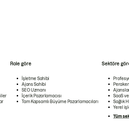
Role göre
Sektöre gör
İşletme Sahibi
Profesy
Ajans Sahibi
Peraken
SEO Uzmanı
Ajansla
iler
İçerik Pazarlamacısı
SaaS ve
ar
Tam Kapsamlı Büyüme Pazarlamacıları
Sağlık H
Yerel iş
Tüm sek