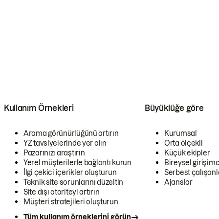
Kullanım Örnekleri
Büyüklüğe göre
Arama görünürlüğünü artırın
Kurumsal
YZ tavsiyelerinde yer alın
Orta ölçekli
Pazarınızı araştırın
Küçük ekipler
Yerel müşterilerle bağlantı kurun
Bireysel girişimc
İlgi çekici içerikler oluşturun
Serbest çalışanl
Teknik site sorunlarını düzeltin
Ajanslar
Site dışı otoriteyi artırın
Müşteri stratejileri oluşturun
Tüm kullanım örneklerini görün