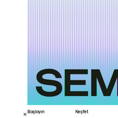
Başlayın
Keşfet