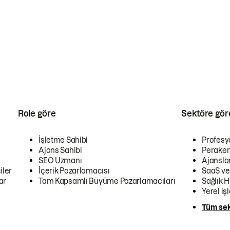
Role göre
Sektöre gör
İşletme Sahibi
Profesy
Ajans Sahibi
Peraken
SEO Uzmanı
Ajansla
iler
İçerik Pazarlamacısı
SaaS ve
ar
Tam Kapsamlı Büyüme Pazarlamacıları
Sağlık H
Yerel iş
Tüm sek