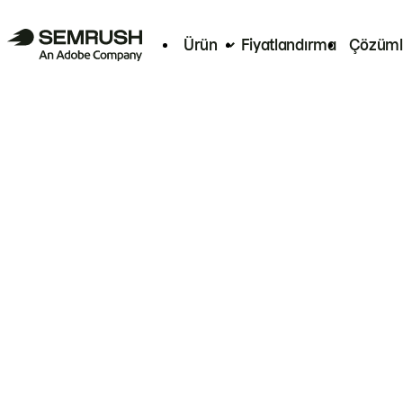
Ürün
Fiyatlandırma
Çözüml