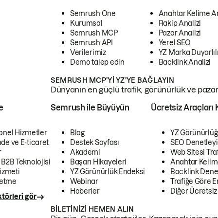
Semrush One
Anahtar Kelime A
Kurumsal
Rakip Analizi
Semrush MCP
Pazar Analizi
Semrush API
Yerel SEO
Verilerimiz
YZ Marka Duyarlılı
Demo talep edin
Backlink Analizi
SEMRUSH MCP'YI YZ'YE BAĞLAYIN
Dünyanın en güçlü trafik, görünürlük ve pazar v
e
Semrush ile Büyüyün
Ücretsiz Araçları 
onel Hizmetler
Blog
YZ Görünürlüğ
de ve E-ticaret
Destek Sayfası
SEO Denetleyi
r
Akademi
Web Sitesi Traf
 B2B Teknolojisi
Başarı Hikayeleri
Anahtar Kelim
izmeti
YZ Görünürlük Endeksi
Backlink Denet
letme
Webinar
Trafiğe Göre En
Haberler
Diğer Ücretsiz
törleri gör
BILETINIZI HEMEN ALIN