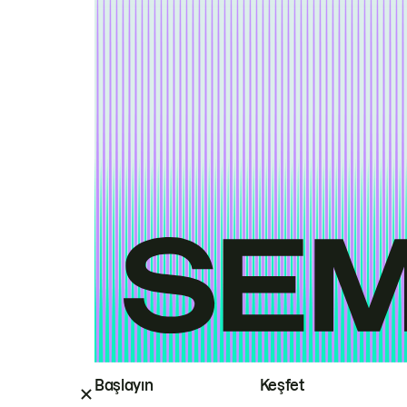
Başlayın
Keşfet