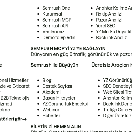
Semrush One
Anahtar Kelime A
Kurumsal
Rakip Analizi
Semrush MCP
Pazar Analizi
Semrush API
Yerel SEO
Verilerimiz
YZ Marka Duyarlılı
Demo talep edin
Backlink Analizi
SEMRUSH MCP'YI YZ'YE BAĞLAYIN
Dünyanın en güçlü trafik, görünürlük ve pazar v
e
Semrush ile Büyüyün
Ücretsiz Araçları 
onel Hizmetler
Blog
YZ Görünürlüğ
de ve E-ticaret
Destek Sayfası
SEO Denetleyi
r
Akademi
Web Sitesi Traf
 B2B Teknolojisi
Başarı Hikayeleri
Anahtar Kelim
izmeti
YZ Görünürlük Endeksi
Backlink Denet
letme
Webinar
Trafiğe Göre En
Haberler
Diğer Ücretsiz
törleri gör
BILETINIZI HEMEN ALIN