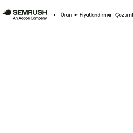
Ürün
Fiyatlandırma
Çözüml