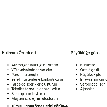
Kullanım Örnekleri
Büyüklüğe göre
Arama görünürlüğünü artırın
Kurumsal
YZ tavsiyelerinde yer alın
Orta ölçekli
Pazarınızı araştırın
Küçük ekipler
Yerel müşterilerle bağlantı kurun
Bireysel girişimc
İlgi çekici içerikler oluşturun
Serbest çalışanl
Teknik site sorunlarını düzeltin
Ajanslar
Site dışı otoriteyi artırın
Müşteri stratejileri oluşturun
Tüm kullanım örneklerini görün