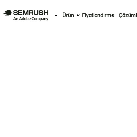
Ürün
Fiyatlandırma
Çözüml