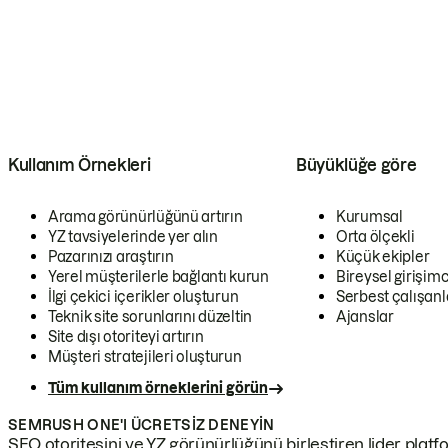
Kullanım Örnekleri
Büyüklüğe göre
Arama görünürlüğünü artırın
Kurumsal
YZ tavsiyelerinde yer alın
Orta ölçekli
Pazarınızı araştırın
Küçük ekipler
Yerel müşterilerle bağlantı kurun
Bireysel girişimc
İlgi çekici içerikler oluşturun
Serbest çalışanl
Teknik site sorunlarını düzeltin
Ajanslar
Site dışı otoriteyi artırın
Müşteri stratejileri oluşturun
Tüm kullanım örneklerini görün
SEMRUSH ONE'I ÜCRETSIZ DENEYIN
SEO otoritesini ve YZ görünürlüğünü birleştiren lider platf