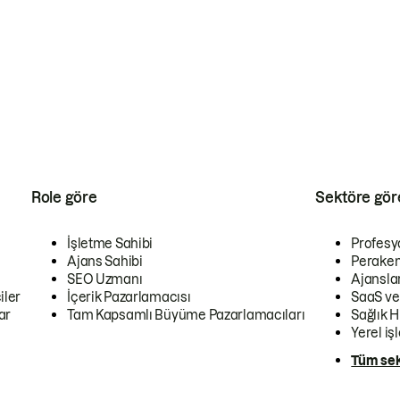
Role göre
Sektöre gör
İşletme Sahibi
Profesy
Ajans Sahibi
Peraken
SEO Uzmanı
Ajansla
iler
İçerik Pazarlamacısı
SaaS ve
ar
Tam Kapsamlı Büyüme Pazarlamacıları
Sağlık H
Yerel iş
Tüm sek