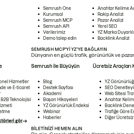
Semrush One
Anahtar Kelime A
Kurumsal
Rakip Analizi
Semrush MCP
Pazar Analizi
Semrush API
Yerel SEO
Verilerimiz
YZ Marka Duyarlılı
Demo talep edin
Backlink Analizi
SEMRUSH MCP'YI YZ'YE BAĞLAYIN
Dünyanın en güçlü trafik, görünürlük ve pazar v
e
Semrush ile Büyüyün
Ücretsiz Araçları 
onel Hizmetler
Blog
YZ Görünürlüğ
de ve E-ticaret
Destek Sayfası
SEO Denetleyi
r
Akademi
Web Sitesi Traf
 B2B Teknolojisi
Başarı Hikayeleri
Anahtar Kelim
izmeti
YZ Görünürlük Endeksi
Backlink Denet
letme
Webinar
Trafiğe Göre En
Haberler
Diğer Ücretsiz
törleri gör
BILETINIZI HEMEN ALIN