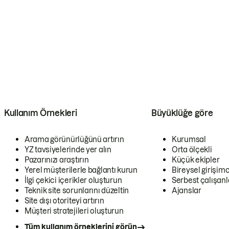
Kullanım Örnekleri
Büyüklüğe göre
Arama görünürlüğünü artırın
Kurumsal
YZ tavsiyelerinde yer alın
Orta ölçekli
Pazarınızı araştırın
Küçük ekipler
Yerel müşterilerle bağlantı kurun
Bireysel girişimc
İlgi çekici içerikler oluşturun
Serbest çalışanl
Teknik site sorunlarını düzeltin
Ajanslar
Site dışı otoriteyi artırın
Müşteri stratejileri oluşturun
Tüm kullanım örneklerini görün