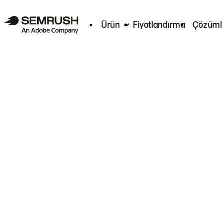
Ürün
Fiyatlandırma
Çözüml