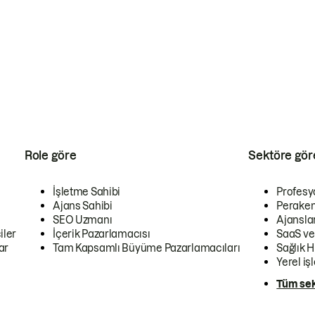
Role göre
Sektöre gör
İşletme Sahibi
Profesy
Ajans Sahibi
Peraken
SEO Uzmanı
Ajansla
iler
İçerik Pazarlamacısı
SaaS ve
ar
Tam Kapsamlı Büyüme Pazarlamacıları
Sağlık H
Yerel iş
Tüm sek