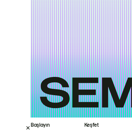
Başlayın
Keşfet