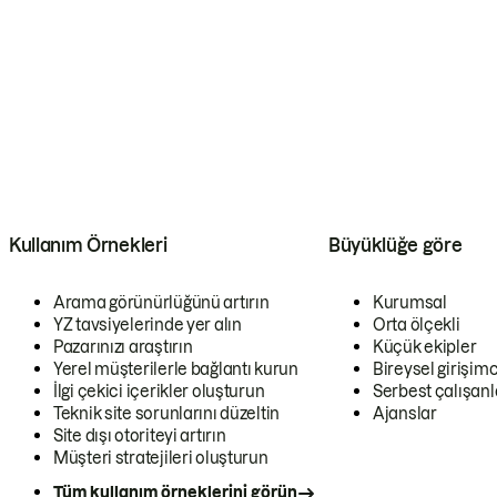
Kullanım Örnekleri
Büyüklüğe göre
Arama görünürlüğünü artırın
Kurumsal
YZ tavsiyelerinde yer alın
Orta ölçekli
Pazarınızı araştırın
Küçük ekipler
Yerel müşterilerle bağlantı kurun
Bireysel girişimc
İlgi çekici içerikler oluşturun
Serbest çalışanl
Teknik site sorunlarını düzeltin
Ajanslar
Site dışı otoriteyi artırın
Müşteri stratejileri oluşturun
Tüm kullanım örneklerini görün