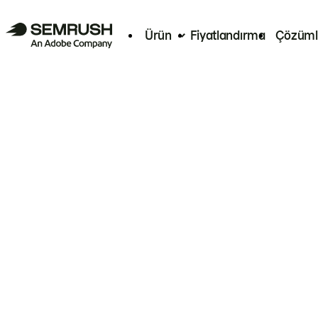
Ürün
Fiyatlandırma
Çözüml