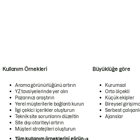
Kullanım Örnekleri
Büyüklüğe göre
Arama görünürlüğünü artırın
Kurumsal
YZ tavsiyelerinde yer alın
Orta ölçekli
Pazarınızı araştırın
Küçük ekipler
Yerel müşterilerle bağlantı kurun
Bireysel girişimc
İlgi çekici içerikler oluşturun
Serbest çalışanl
Teknik site sorunlarını düzeltin
Ajanslar
Site dışı otoriteyi artırın
Müşteri stratejileri oluşturun
Tüm kullanım örneklerini görün