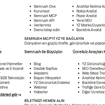
Semrush One
Anahtar Kelime A
Kurumsal
Rakip Analizi
Semrush MCP
Pazar Analizi
Semrush API
Yerel SEO
Verilerimiz
YZ Marka Duyarlılı
Demo talep edin
Backlink Analizi
SEMRUSH MCP'YI YZ'YE BAĞLAYIN
Dünyanın en güçlü trafik, görünürlük ve pazar v
e
Semrush ile Büyüyün
Ücretsiz Araçları 
onel Hizmetler
Blog
YZ Görünürlüğ
de ve E-ticaret
Destek Sayfası
SEO Denetleyi
r
Akademi
Web Sitesi Traf
 B2B Teknolojisi
Başarı Hikayeleri
Anahtar Kelim
izmeti
YZ Görünürlük Endeksi
Backlink Denet
letme
Webinar
Trafiğe Göre En
Haberler
Diğer Ücretsiz
törleri gör
BILETINIZI HEMEN ALIN