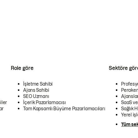
Role göre
Sektöre gör
İşletme Sahibi
Profesy
Ajans Sahibi
Peraken
SEO Uzmanı
Ajansla
iler
İçerik Pazarlamacısı
SaaS ve
ar
Tam Kapsamlı Büyüme Pazarlamacıları
Sağlık H
Yerel iş
Tüm sek