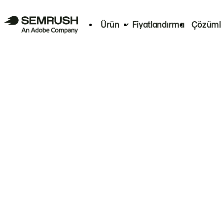
Ürün
Fiyatlandırma
Çözüml