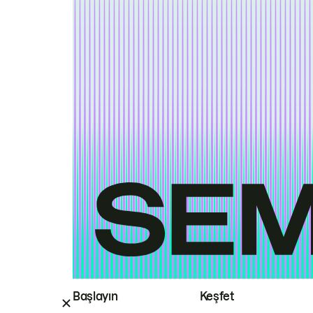
Başlayın
Keşfet