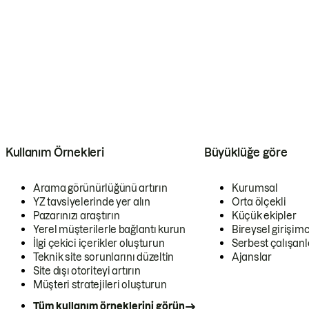
Kullanım Örnekleri
Büyüklüğe göre
Arama görünürlüğünü artırın
Kurumsal
YZ tavsiyelerinde yer alın
Orta ölçekli
Pazarınızı araştırın
Küçük ekipler
Yerel müşterilerle bağlantı kurun
Bireysel girişimc
İlgi çekici içerikler oluşturun
Serbest çalışanl
Teknik site sorunlarını düzeltin
Ajanslar
Site dışı otoriteyi artırın
Müşteri stratejileri oluşturun
Tüm kullanım örneklerini görün