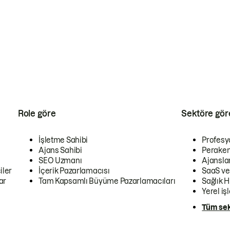
Role göre
Sektöre gör
İşletme Sahibi
Profesy
Ajans Sahibi
Peraken
SEO Uzmanı
Ajansla
iler
İçerik Pazarlamacısı
SaaS ve
ar
Tam Kapsamlı Büyüme Pazarlamacıları
Sağlık H
Yerel iş
Tüm sek