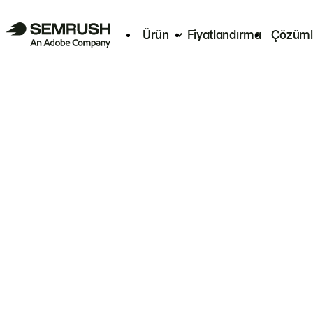
Ürün
Fiyatlandırma
Çözüml