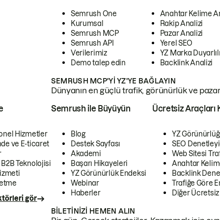
Semrush One
Anahtar Kelime A
Kurumsal
Rakip Analizi
Semrush MCP
Pazar Analizi
Semrush API
Yerel SEO
Verilerimiz
YZ Marka Duyarlılı
Demo talep edin
Backlink Analizi
SEMRUSH MCP'YI YZ'YE BAĞLAYIN
Dünyanın en güçlü trafik, görünürlük ve pazar v
e
Semrush ile Büyüyün
Ücretsiz Araçları 
onel Hizmetler
Blog
YZ Görünürlüğ
de ve E-ticaret
Destek Sayfası
SEO Denetleyi
r
Akademi
Web Sitesi Traf
 B2B Teknolojisi
Başarı Hikayeleri
Anahtar Kelim
izmeti
YZ Görünürlük Endeksi
Backlink Denet
letme
Webinar
Trafiğe Göre En
Haberler
Diğer Ücretsiz
törleri gör
BILETINIZI HEMEN ALIN