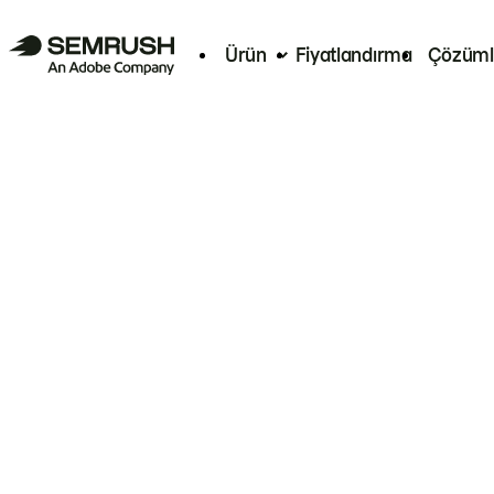
Ürün
Fiyatlandırma
Çözüml