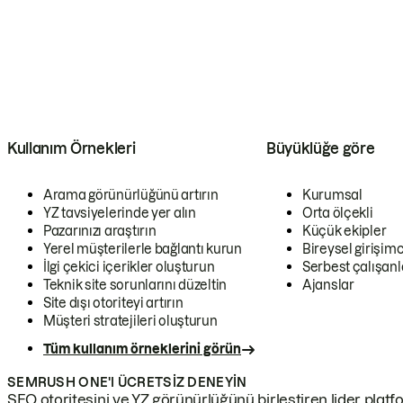
Kullanım Örnekleri
Büyüklüğe göre
Arama görünürlüğünü artırın
Kurumsal
YZ tavsiyelerinde yer alın
Orta ölçekli
Pazarınızı araştırın
Küçük ekipler
Yerel müşterilerle bağlantı kurun
Bireysel girişimc
İlgi çekici içerikler oluşturun
Serbest çalışanl
Teknik site sorunlarını düzeltin
Ajanslar
Site dışı otoriteyi artırın
Müşteri stratejileri oluşturun
Tüm kullanım örneklerini görün
SEMRUSH ONE'I ÜCRETSIZ DENEYIN
SEO otoritesini ve YZ görünürlüğünü birleştiren lider platf