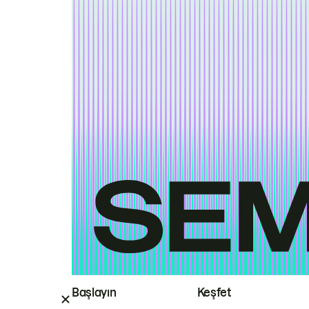
Başlayın
Keşfet