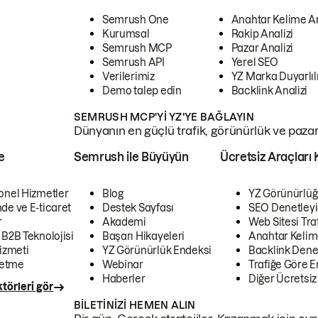
Semrush One
Anahtar Kelime A
Kurumsal
Rakip Analizi
Semrush MCP
Pazar Analizi
Semrush API
Yerel SEO
Verilerimiz
YZ Marka Duyarlılı
Demo talep edin
Backlink Analizi
SEMRUSH MCP'YI YZ'YE BAĞLAYIN
Dünyanın en güçlü trafik, görünürlük ve pazar v
e
Semrush ile Büyüyün
Ücretsiz Araçları 
onel Hizmetler
Blog
YZ Görünürlüğ
de ve E-ticaret
Destek Sayfası
SEO Denetleyi
r
Akademi
Web Sitesi Traf
 B2B Teknolojisi
Başarı Hikayeleri
Anahtar Kelim
izmeti
YZ Görünürlük Endeksi
Backlink Denet
letme
Webinar
Trafiğe Göre En
Haberler
Diğer Ücretsiz
törleri gör
BILETINIZI HEMEN ALIN