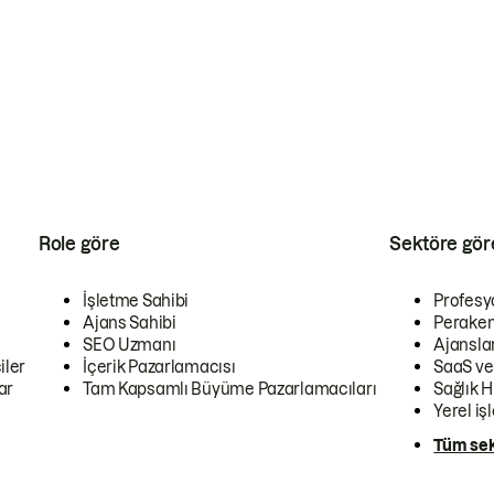
Role göre
Sektöre gör
İşletme Sahibi
Profesy
Ajans Sahibi
Peraken
SEO Uzmanı
Ajansla
iler
İçerik Pazarlamacısı
SaaS ve
ar
Tam Kapsamlı Büyüme Pazarlamacıları
Sağlık H
Yerel iş
Tüm sek