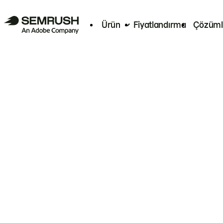
Ürün
Fiyatlandırma
Çözüml