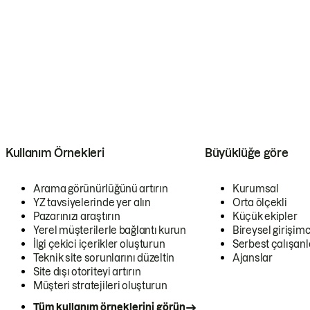
Kullanım Örnekleri
Büyüklüğe göre
Arama görünürlüğünü artırın
Kurumsal
YZ tavsiyelerinde yer alın
Orta ölçekli
Pazarınızı araştırın
Küçük ekipler
Yerel müşterilerle bağlantı kurun
Bireysel girişimc
İlgi çekici içerikler oluşturun
Serbest çalışanl
Teknik site sorunlarını düzeltin
Ajanslar
Site dışı otoriteyi artırın
Müşteri stratejileri oluşturun
Tüm kullanım örneklerini görün