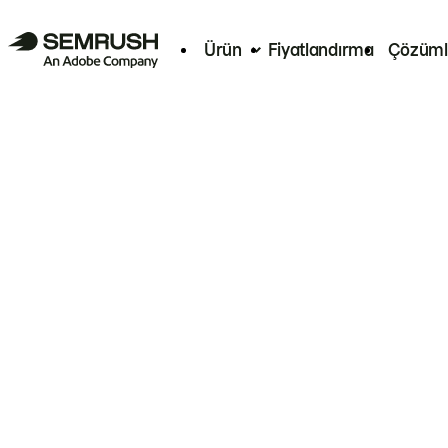
Ürün
Fiyatlandırma
Çözüml