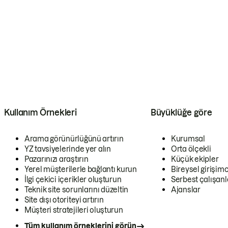
Kullanım Örnekleri
Büyüklüğe göre
Arama görünürlüğünü artırın
Kurumsal
YZ tavsiyelerinde yer alın
Orta ölçekli
Pazarınızı araştırın
Küçük ekipler
Yerel müşterilerle bağlantı kurun
Bireysel girişimc
İlgi çekici içerikler oluşturun
Serbest çalışanl
Teknik site sorunlarını düzeltin
Ajanslar
Site dışı otoriteyi artırın
Müşteri stratejileri oluşturun
Tüm kullanım örneklerini görün