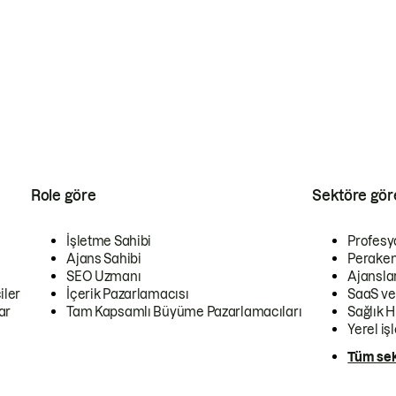
Role göre
Sektöre gör
İşletme Sahibi
Profesy
Ajans Sahibi
Peraken
SEO Uzmanı
Ajansla
iler
İçerik Pazarlamacısı
SaaS ve
ar
Tam Kapsamlı Büyüme Pazarlamacıları
Sağlık H
Yerel iş
Tüm sek