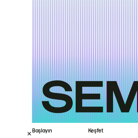
Başlayın
Keşfet