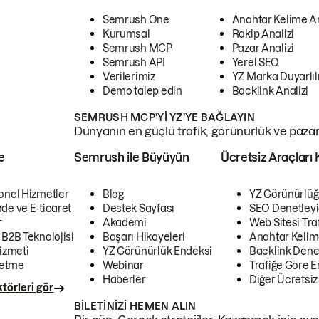
Semrush One
Anahtar Kelime A
Kurumsal
Rakip Analizi
Semrush MCP
Pazar Analizi
Semrush API
Yerel SEO
Verilerimiz
YZ Marka Duyarlılı
Demo talep edin
Backlink Analizi
SEMRUSH MCP'YI YZ'YE BAĞLAYIN
Dünyanın en güçlü trafik, görünürlük ve pazar v
e
Semrush ile Büyüyün
Ücretsiz Araçları 
onel Hizmetler
Blog
YZ Görünürlüğ
de ve E-ticaret
Destek Sayfası
SEO Denetleyi
r
Akademi
Web Sitesi Traf
 B2B Teknolojisi
Başarı Hikayeleri
Anahtar Kelim
izmeti
YZ Görünürlük Endeksi
Backlink Denet
letme
Webinar
Trafiğe Göre En
Haberler
Diğer Ücretsiz
törleri gör
BILETINIZI HEMEN ALIN