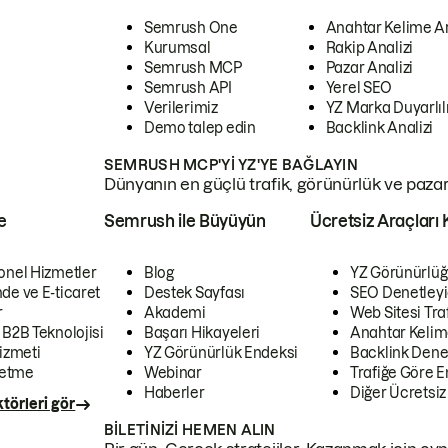
Semrush One
Anahtar Kelime A
Kurumsal
Rakip Analizi
Semrush MCP
Pazar Analizi
Semrush API
Yerel SEO
Verilerimiz
YZ Marka Duyarlılı
Demo talep edin
Backlink Analizi
SEMRUSH MCP'YI YZ'YE BAĞLAYIN
Dünyanın en güçlü trafik, görünürlük ve pazar v
e
Semrush ile Büyüyün
Ücretsiz Araçları 
onel Hizmetler
Blog
YZ Görünürlüğ
de ve E-ticaret
Destek Sayfası
SEO Denetleyi
r
Akademi
Web Sitesi Traf
 B2B Teknolojisi
Başarı Hikayeleri
Anahtar Kelim
izmeti
YZ Görünürlük Endeksi
Backlink Denet
letme
Webinar
Trafiğe Göre En
Haberler
Diğer Ücretsiz
törleri gör
BILETINIZI HEMEN ALIN