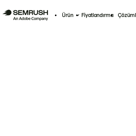
Ürün
Fiyatlandırma
Çözüml