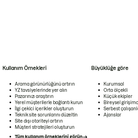
Kullanım Örnekleri
Büyüklüğe göre
Arama görünürlüğünü artırın
Kurumsal
YZ tavsiyelerinde yer alın
Orta ölçekli
Pazarınızı araştırın
Küçük ekipler
Yerel müşterilerle bağlantı kurun
Bireysel girişimc
İlgi çekici içerikler oluşturun
Serbest çalışanl
Teknik site sorunlarını düzeltin
Ajanslar
Site dışı otoriteyi artırın
Müşteri stratejileri oluşturun
Tüm kullanım örneklerini görün