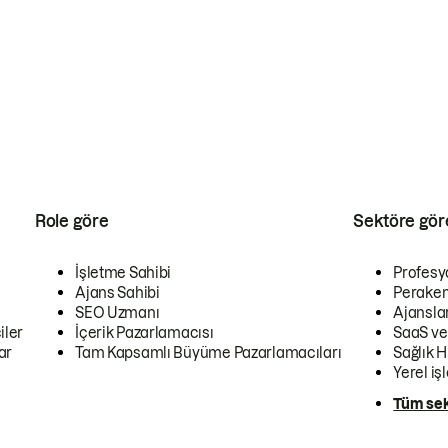
Role göre
Sektöre gör
İşletme Sahibi
Profesy
Ajans Sahibi
Peraken
SEO Uzmanı
Ajansla
iler
İçerik Pazarlamacısı
SaaS ve
ar
Tam Kapsamlı Büyüme Pazarlamacıları
Sağlık H
Yerel iş
Tüm sek