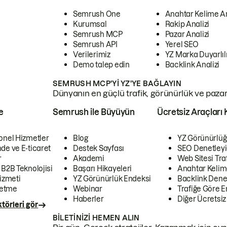
Semrush One
Anahtar Kelime A
Kurumsal
Rakip Analizi
Semrush MCP
Pazar Analizi
Semrush API
Yerel SEO
Verilerimiz
YZ Marka Duyarlılı
Demo talep edin
Backlink Analizi
SEMRUSH MCP'YI YZ'YE BAĞLAYIN
Dünyanın en güçlü trafik, görünürlük ve pazar v
e
Semrush ile Büyüyün
Ücretsiz Araçları 
onel Hizmetler
Blog
YZ Görünürlüğ
de ve E-ticaret
Destek Sayfası
SEO Denetleyi
r
Akademi
Web Sitesi Traf
 B2B Teknolojisi
Başarı Hikayeleri
Anahtar Kelim
izmeti
YZ Görünürlük Endeksi
Backlink Denet
letme
Webinar
Trafiğe Göre En
Haberler
Diğer Ücretsiz
törleri gör
BILETINIZI HEMEN ALIN