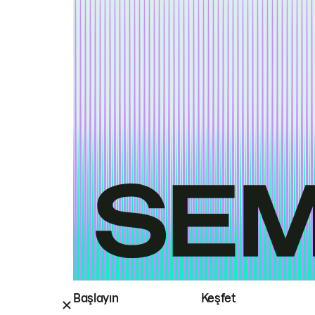
Başlayın
Keşfet