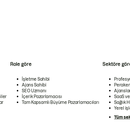
Role göre
Sektöre gör
İşletme Sahibi
Profesy
Ajans Sahibi
Peraken
SEO Uzmanı
Ajansla
iler
İçerik Pazarlamacısı
SaaS ve
ar
Tam Kapsamlı Büyüme Pazarlamacıları
Sağlık H
Yerel iş
Tüm sek