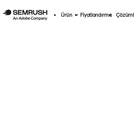
Ürün
Fiyatlandırma
Çözüml