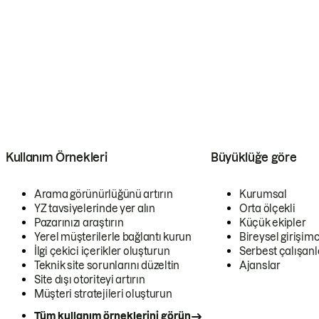
Kullanım Örnekleri
Büyüklüğe göre
Arama görünürlüğünü artırın
Kurumsal
YZ tavsiyelerinde yer alın
Orta ölçekli
Pazarınızı araştırın
Küçük ekipler
Yerel müşterilerle bağlantı kurun
Bireysel girişimc
İlgi çekici içerikler oluşturun
Serbest çalışanl
Teknik site sorunlarını düzeltin
Ajanslar
Site dışı otoriteyi artırın
Müşteri stratejileri oluşturun
Tüm kullanım örneklerini görün