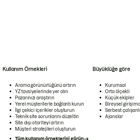
Kullanım Örnekleri
Büyüklüğe göre
Arama görünürlüğünü artırın
Kurumsal
YZ tavsiyelerinde yer alın
Orta ölçekli
Pazarınızı araştırın
Küçük ekipler
Yerel müşterilerle bağlantı kurun
Bireysel girişimc
İlgi çekici içerikler oluşturun
Serbest çalışanl
Teknik site sorunlarını düzeltin
Ajanslar
Site dışı otoriteyi artırın
Müşteri stratejileri oluşturun
Tüm kullanım örneklerini görün