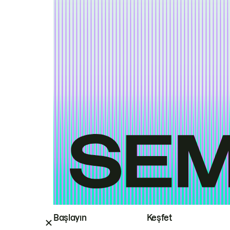
Başlayın
Keşfet