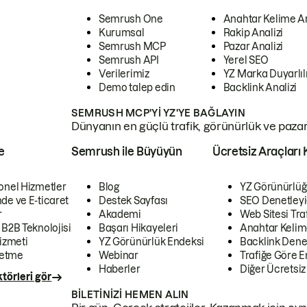
Semrush One
Anahtar Kelime A
Kurumsal
Rakip Analizi
Semrush MCP
Pazar Analizi
Semrush API
Yerel SEO
Verilerimiz
YZ Marka Duyarlılı
Demo talep edin
Backlink Analizi
SEMRUSH MCP'YI YZ'YE BAĞLAYIN
Dünyanın en güçlü trafik, görünürlük ve pazar v
e
Semrush ile Büyüyün
Ücretsiz Araçları 
onel Hizmetler
Blog
YZ Görünürlüğ
de ve E-ticaret
Destek Sayfası
SEO Denetleyi
r
Akademi
Web Sitesi Traf
 B2B Teknolojisi
Başarı Hikayeleri
Anahtar Kelim
izmeti
YZ Görünürlük Endeksi
Backlink Denet
letme
Webinar
Trafiğe Göre En
Haberler
Diğer Ücretsiz
törleri gör
BILETINIZI HEMEN ALIN