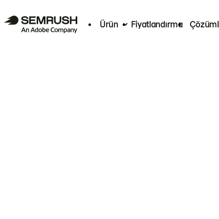
Ürün
Fiyatlandırma
Çözüml