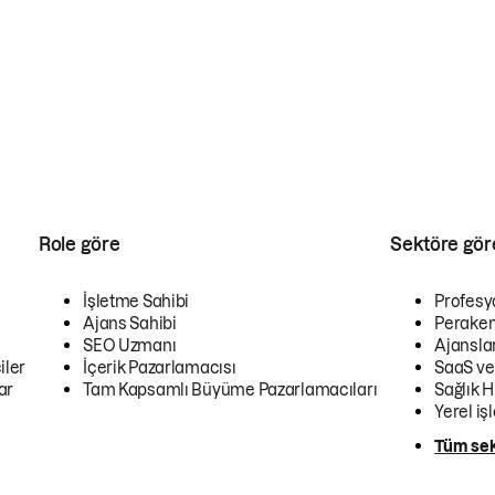
Role göre
Sektöre gör
İşletme Sahibi
Profesy
Ajans Sahibi
Peraken
SEO Uzmanı
Ajansla
iler
İçerik Pazarlamacısı
SaaS ve
ar
Tam Kapsamlı Büyüme Pazarlamacıları
Sağlık H
Yerel iş
Tüm sek