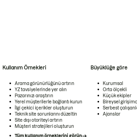
Kullanım Örnekleri
Büyüklüğe göre
Arama görünürlüğünü artırın
Kurumsal
YZ tavsiyelerinde yer alın
Orta ölçekli
Pazarınızı araştırın
Küçük ekipler
Yerel müşterilerle bağlantı kurun
Bireysel girişimc
İlgi çekici içerikler oluşturun
Serbest çalışanl
Teknik site sorunlarını düzeltin
Ajanslar
Site dışı otoriteyi artırın
Müşteri stratejileri oluşturun
Tüm kullanım örneklerini görün