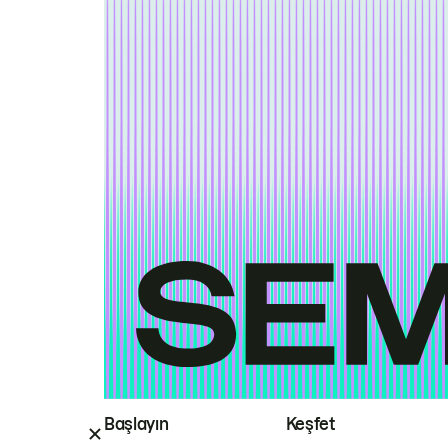
Başlayın
Keşfet