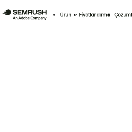
Ürün
Fiyatlandırma
Çözüml