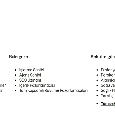
Role göre
Sektöre gör
İşletme Sahibi
Profesy
Ajans Sahibi
Peraken
SEO Uzmanı
Ajansla
iler
İçerik Pazarlamacısı
SaaS ve
ar
Tam Kapsamlı Büyüme Pazarlamacıları
Sağlık H
Yerel iş
Tüm sek