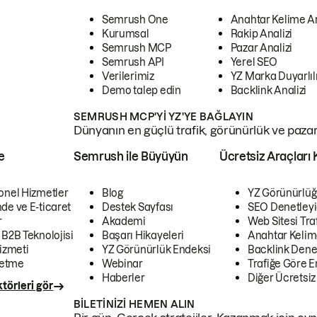
Semrush One
Anahtar Kelime A
Kurumsal
Rakip Analizi
Semrush MCP
Pazar Analizi
Semrush API
Yerel SEO
Verilerimiz
YZ Marka Duyarlılı
Demo talep edin
Backlink Analizi
SEMRUSH MCP'YI YZ'YE BAĞLAYIN
Dünyanın en güçlü trafik, görünürlük ve pazar v
e
Semrush ile Büyüyün
Ücretsiz Araçları 
onel Hizmetler
Blog
YZ Görünürlüğ
de ve E-ticaret
Destek Sayfası
SEO Denetleyi
r
Akademi
Web Sitesi Traf
 B2B Teknolojisi
Başarı Hikayeleri
Anahtar Kelim
izmeti
YZ Görünürlük Endeksi
Backlink Denet
letme
Webinar
Trafiğe Göre En
Haberler
Diğer Ücretsiz
törleri gör
BILETINIZI HEMEN ALIN