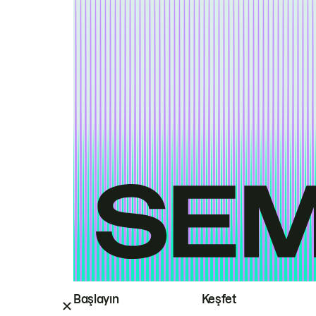
Başlayın
Keşfet