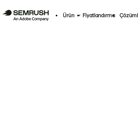
Ürün
Fiyatlandırma
Çözüml