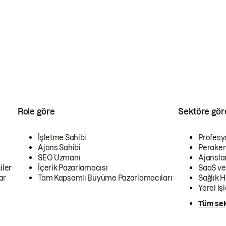
Role göre
Sektöre gör
İşletme Sahibi
Profesy
Ajans Sahibi
Peraken
SEO Uzmanı
Ajansla
iler
İçerik Pazarlamacısı
SaaS ve
ar
Tam Kapsamlı Büyüme Pazarlamacıları
Sağlık H
Yerel iş
Tüm sek