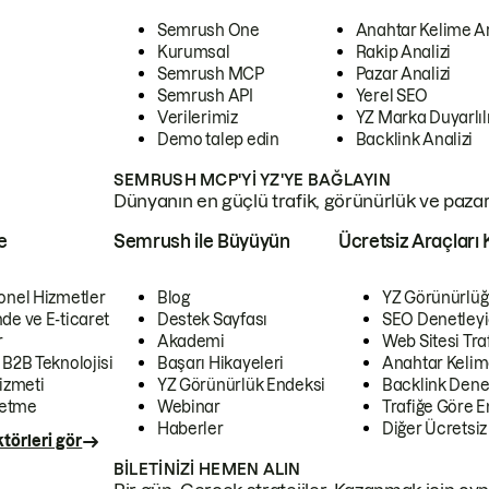
Semrush One
Anahtar Kelime A
Kurumsal
Rakip Analizi
Semrush MCP
Pazar Analizi
Semrush API
Yerel SEO
Verilerimiz
YZ Marka Duyarlılı
Demo talep edin
Backlink Analizi
SEMRUSH MCP'YI YZ'YE BAĞLAYIN
Dünyanın en güçlü trafik, görünürlük ve pazar v
e
Semrush ile Büyüyün
Ücretsiz Araçları 
onel Hizmetler
Blog
YZ Görünürlüğ
de ve E-ticaret
Destek Sayfası
SEO Denetleyi
r
Akademi
Web Sitesi Traf
 B2B Teknolojisi
Başarı Hikayeleri
Anahtar Kelim
izmeti
YZ Görünürlük Endeksi
Backlink Denet
letme
Webinar
Trafiğe Göre En
Haberler
Diğer Ücretsiz
törleri gör
BILETINIZI HEMEN ALIN