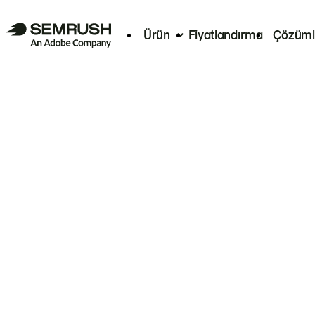
Ürün
Fiyatlandırma
Çözüml