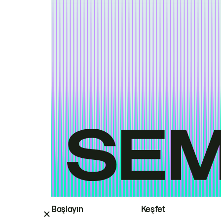
Başlayın
Keşfet