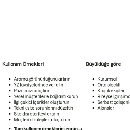
Kullanım Örnekleri
Büyüklüğe göre
Arama görünürlüğünü artırın
Kurumsal
YZ tavsiyelerinde yer alın
Orta ölçekli
Pazarınızı araştırın
Küçük ekipler
Yerel müşterilerle bağlantı kurun
Bireysel girişimc
İlgi çekici içerikler oluşturun
Serbest çalışanl
Teknik site sorunlarını düzeltin
Ajanslar
Site dışı otoriteyi artırın
Müşteri stratejileri oluşturun
Tüm kullanım örneklerini görün