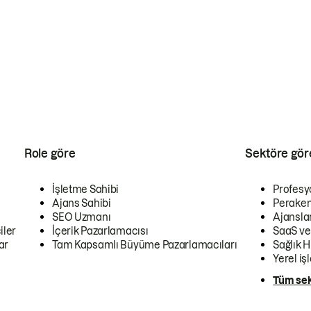
Role göre
Sektöre gör
İşletme Sahibi
Profesy
Ajans Sahibi
Peraken
SEO Uzmanı
Ajansla
iler
İçerik Pazarlamacısı
SaaS ve
ar
Tam Kapsamlı Büyüme Pazarlamacıları
Sağlık H
Yerel iş
Tüm sek