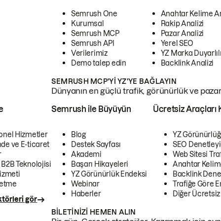
Semrush One
Anahtar Kelime A
Kurumsal
Rakip Analizi
Semrush MCP
Pazar Analizi
Semrush API
Yerel SEO
Verilerimiz
YZ Marka Duyarlılı
Demo talep edin
Backlink Analizi
SEMRUSH MCP'YI YZ'YE BAĞLAYIN
Dünyanın en güçlü trafik, görünürlük ve pazar v
e
Semrush ile Büyüyün
Ücretsiz Araçları 
onel Hizmetler
Blog
YZ Görünürlüğ
de ve E-ticaret
Destek Sayfası
SEO Denetleyi
r
Akademi
Web Sitesi Traf
 B2B Teknolojisi
Başarı Hikayeleri
Anahtar Kelim
izmeti
YZ Görünürlük Endeksi
Backlink Denet
letme
Webinar
Trafiğe Göre En
Haberler
Diğer Ücretsiz
törleri gör
BILETINIZI HEMEN ALIN