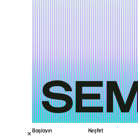
Başlayın
Keşfet