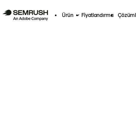
Ürün
Fiyatlandırma
Çözüml