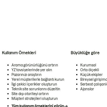
Kullanım Örnekleri
Büyüklüğe göre
Arama görünürlüğünü artırın
Kurumsal
YZ tavsiyelerinde yer alın
Orta ölçekli
Pazarınızı araştırın
Küçük ekipler
Yerel müşterilerle bağlantı kurun
Bireysel girişimc
İlgi çekici içerikler oluşturun
Serbest çalışanl
Teknik site sorunlarını düzeltin
Ajanslar
Site dışı otoriteyi artırın
Müşteri stratejileri oluşturun
Tüm kullanım örneklerini görün