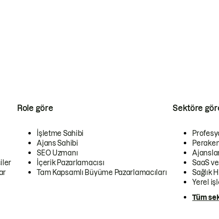
Role göre
Sektöre gör
İşletme Sahibi
Profesy
Ajans Sahibi
Peraken
SEO Uzmanı
Ajansla
iler
İçerik Pazarlamacısı
SaaS ve
ar
Tam Kapsamlı Büyüme Pazarlamacıları
Sağlık H
Yerel iş
Tüm sek