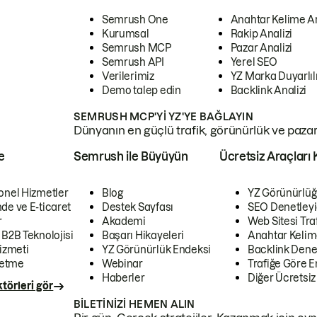
Semrush One
Anahtar Kelime A
Kurumsal
Rakip Analizi
Semrush MCP
Pazar Analizi
Semrush API
Yerel SEO
Verilerimiz
YZ Marka Duyarlılı
Demo talep edin
Backlink Analizi
SEMRUSH MCP'YI YZ'YE BAĞLAYIN
Dünyanın en güçlü trafik, görünürlük ve pazar v
e
Semrush ile Büyüyün
Ücretsiz Araçları 
onel Hizmetler
Blog
YZ Görünürlüğ
de ve E-ticaret
Destek Sayfası
SEO Denetleyi
r
Akademi
Web Sitesi Traf
 B2B Teknolojisi
Başarı Hikayeleri
Anahtar Kelim
izmeti
YZ Görünürlük Endeksi
Backlink Denet
letme
Webinar
Trafiğe Göre En
Haberler
Diğer Ücretsiz
törleri gör
BILETINIZI HEMEN ALIN