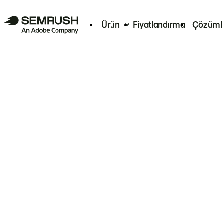
Ürün
Fiyatlandırma
Çözüml