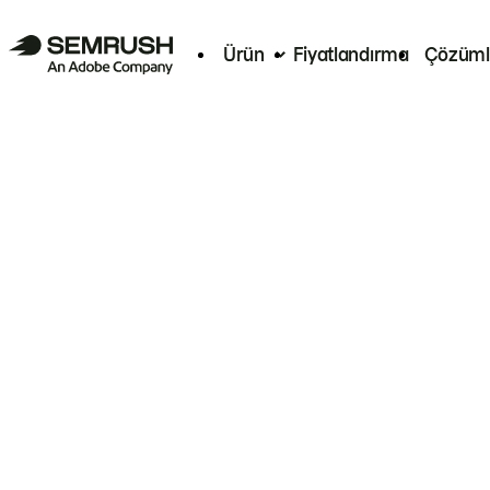
Ürün
Fiyatlandırma
Çözüml