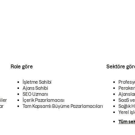
Role göre
Sektöre gör
İşletme Sahibi
Profesy
Ajans Sahibi
Peraken
SEO Uzmanı
Ajansla
iler
İçerik Pazarlamacısı
SaaS ve
ar
Tam Kapsamlı Büyüme Pazarlamacıları
Sağlık H
Yerel iş
Tüm sek