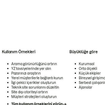
Kullanım Örnekleri
Büyüklüğe göre
Arama görünürlüğünü artırın
Kurumsal
YZ tavsiyelerinde yer alın
Orta ölçekli
Pazarınızı araştırın
Küçük ekipler
Yerel müşterilerle bağlantı kurun
Bireysel girişimc
İlgi çekici içerikler oluşturun
Serbest çalışanl
Teknik site sorunlarını düzeltin
Ajanslar
Site dışı otoriteyi artırın
Müşteri stratejileri oluşturun
Tüm kullanım örneklerini görün