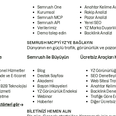
Semrush One
Anahtar Kelime A
Kurumsal
Rakip Analizi
Semrush MCP
Pazar Analizi
Semrush API
Yerel SEO
Verilerimiz
YZ Marka Duyarlılı
Demo talep edin
Backlink Analizi
SEMRUSH MCP'YI YZ'YE BAĞLAYIN
Dünyanın en güçlü trafik, görünürlük ve pazar v
e
Semrush ile Büyüyün
Ücretsiz Araçları 
onel Hizmetler
Blog
YZ Görünürlüğ
de ve E-ticaret
Destek Sayfası
SEO Denetleyi
r
Akademi
Web Sitesi Traf
 B2B Teknolojisi
Başarı Hikayeleri
Anahtar Kelim
izmeti
YZ Görünürlük Endeksi
Backlink Denet
letme
Webinar
Trafiğe Göre En
Haberler
Diğer Ücretsiz
törleri gör
BILETINIZI HEMEN ALIN