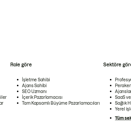
Role göre
Sektöre gör
İşletme Sahibi
Profesy
Ajans Sahibi
Peraken
SEO Uzmanı
Ajansla
iler
İçerik Pazarlamacısı
SaaS ve
ar
Tam Kapsamlı Büyüme Pazarlamacıları
Sağlık H
Yerel iş
Tüm sek