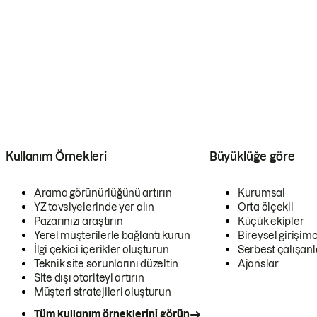
Kullanım Örnekleri
Büyüklüğe göre
Arama görünürlüğünü artırın
Kurumsal
YZ tavsiyelerinde yer alın
Orta ölçekli
Pazarınızı araştırın
Küçük ekipler
Yerel müşterilerle bağlantı kurun
Bireysel girişimc
İlgi çekici içerikler oluşturun
Serbest çalışanl
Teknik site sorunlarını düzeltin
Ajanslar
Site dışı otoriteyi artırın
Müşteri stratejileri oluşturun
Tüm kullanım örneklerini görün