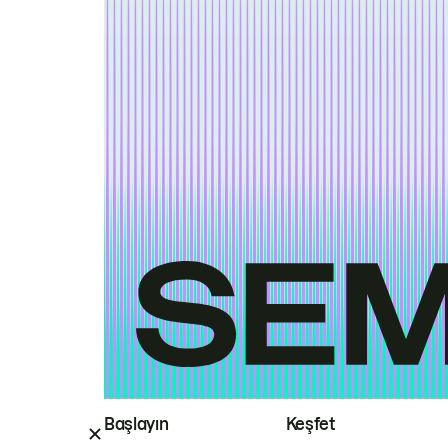
Başlayın
Keşfet