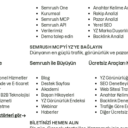
Semrush One
Anahtar Kelime A
Kurumsal
Rakip Analizi
Semrush MCP
Pazar Analizi
Semrush API
Yerel SEO
Verilerimiz
YZ Marka Duyarlılı
Demo talep edin
Backlink Analizi
SEMRUSH MCP'YI YZ'YE BAĞLAYIN
Dünyanın en güçlü trafik, görünürlük ve pazar v
e
Semrush ile Büyüyün
Ücretsiz Araçları 
onel Hizmetler
Blog
YZ Görünürlüğ
de ve E-ticaret
Destek Sayfası
SEO Denetleyi
r
Akademi
Web Sitesi Traf
 B2B Teknolojisi
Başarı Hikayeleri
Anahtar Kelim
izmeti
YZ Görünürlük Endeksi
Backlink Denet
letme
Webinar
Trafiğe Göre En
Haberler
Diğer Ücretsiz
törleri gör
BILETINIZI HEMEN ALIN