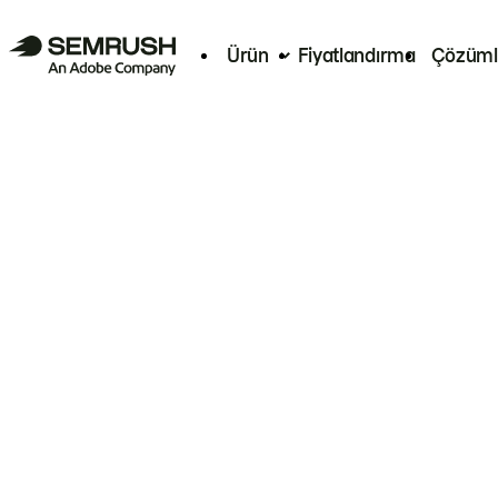
Ürün
Fiyatlandırma
Çözüml