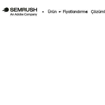
Ürün
Fiyatlandırma
Çözüml