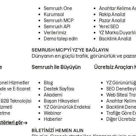
Semrush One
Anahtar Kelime A
Kurumsal
Rakip Analizi
Semrush MCP
Pazar Analizi
Semrush API
Yerel SEO
Verilerimiz
YZ Marka Duyarlılı
Demo talep edin
Backlink Analizi
SEMRUSH MCP'YI YZ'YE BAĞLAYIN
Dünyanın en güçlü trafik, görünürlük ve pazar v
e
Semrush ile Büyüyün
Ücretsiz Araçları 
onel Hizmetler
Blog
YZ Görünürlüğ
de ve E-ticaret
Destek Sayfası
SEO Denetleyi
r
Akademi
Web Sitesi Traf
 B2B Teknolojisi
Başarı Hikayeleri
Anahtar Kelim
izmeti
YZ Görünürlük Endeksi
Backlink Denet
letme
Webinar
Trafiğe Göre En
Haberler
Diğer Ücretsiz
törleri gör
BILETINIZI HEMEN ALIN