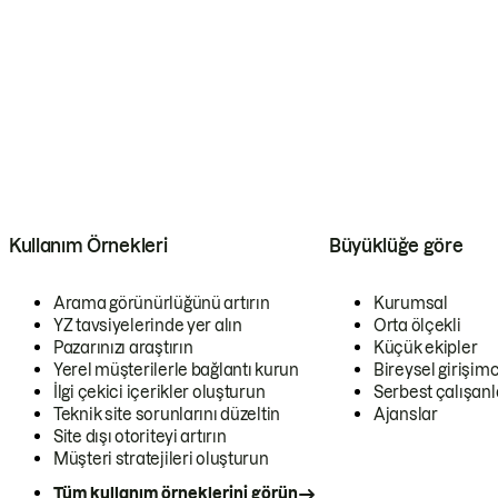
Kullanım Örnekleri
Büyüklüğe göre
Arama görünürlüğünü artırın
Kurumsal
YZ tavsiyelerinde yer alın
Orta ölçekli
Pazarınızı araştırın
Küçük ekipler
Yerel müşterilerle bağlantı kurun
Bireysel girişimc
İlgi çekici içerikler oluşturun
Serbest çalışanl
Teknik site sorunlarını düzeltin
Ajanslar
Site dışı otoriteyi artırın
Müşteri stratejileri oluşturun
Tüm kullanım örneklerini görün