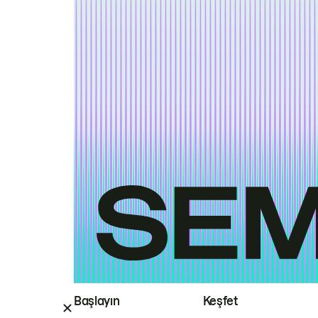
Başlayın
Keşfet