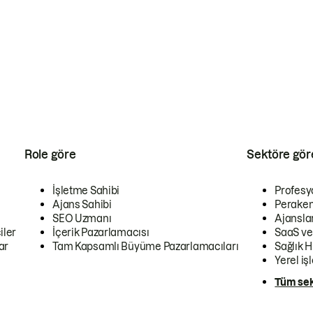
Role göre
Sektöre gör
İşletme Sahibi
Profesy
Ajans Sahibi
Peraken
SEO Uzmanı
Ajansla
iler
İçerik Pazarlamacısı
SaaS ve
ar
Tam Kapsamlı Büyüme Pazarlamacıları
Sağlık H
Yerel iş
Tüm sek