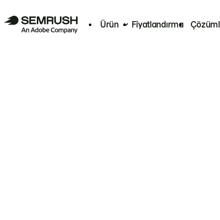
Ürün
Fiyatlandırma
Çözüml