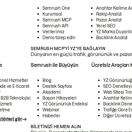
Semrush One
Anahtar Kelime A
Kurumsal
Rakip Analizi
Semrush MCP
Pazar Analizi
Semrush API
Yerel SEO
Verilerimiz
YZ Marka Duyarlılı
Demo talep edin
Backlink Analizi
SEMRUSH MCP'YI YZ'YE BAĞLAYIN
Dünyanın en güçlü trafik, görünürlük ve pazar v
e
Semrush ile Büyüyün
Ücretsiz Araçları 
onel Hizmetler
Blog
YZ Görünürlüğ
de ve E-ticaret
Destek Sayfası
SEO Denetleyi
r
Akademi
Web Sitesi Traf
 B2B Teknolojisi
Başarı Hikayeleri
Anahtar Kelim
izmeti
YZ Görünürlük Endeksi
Backlink Denet
letme
Webinar
Trafiğe Göre En
Haberler
Diğer Ücretsiz
törleri gör
BILETINIZI HEMEN ALIN