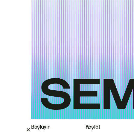
Başlayın
Keşfet