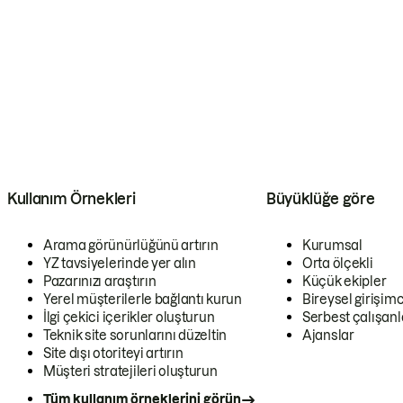
Kullanım Örnekleri
Büyüklüğe göre
Arama görünürlüğünü artırın
Kurumsal
YZ tavsiyelerinde yer alın
Orta ölçekli
Pazarınızı araştırın
Küçük ekipler
Yerel müşterilerle bağlantı kurun
Bireysel girişimc
İlgi çekici içerikler oluşturun
Serbest çalışanl
Teknik site sorunlarını düzeltin
Ajanslar
Site dışı otoriteyi artırın
Müşteri stratejileri oluşturun
Tüm kullanım örneklerini görün