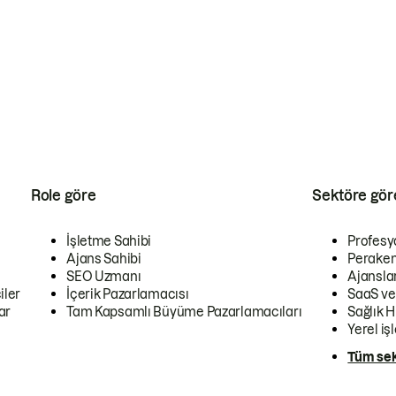
Role göre
Sektöre gör
İşletme Sahibi
Profesy
Ajans Sahibi
Peraken
SEO Uzmanı
Ajansla
iler
İçerik Pazarlamacısı
SaaS ve
ar
Tam Kapsamlı Büyüme Pazarlamacıları
Sağlık H
Yerel iş
Tüm sek