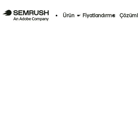
Ürün
Fiyatlandırma
Çözüml