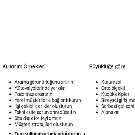
Kullanım Örnekleri
Büyüklüğe göre
Arama görünürlüğünü artırın
Kurumsal
YZ tavsiyelerinde yer alın
Orta ölçekli
Pazarınızı araştırın
Küçük ekipler
Yerel müşterilerle bağlantı kurun
Bireysel girişimc
İlgi çekici içerikler oluşturun
Serbest çalışanl
Teknik site sorunlarını düzeltin
Ajanslar
Site dışı otoriteyi artırın
Müşteri stratejileri oluşturun
Tüm kullanım örneklerini görün