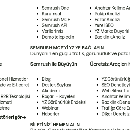
Semrush One
Anahtar Kelime A
Kurumsal
Rakip Analizi
Semrush MCP
Pazar Analizi
Semrush API
Yerel SEO
Verilerimiz
YZ Marka Duyarlılı
Demo talep edin
Backlink Analizi
SEMRUSH MCP'YI YZ'YE BAĞLAYIN
Dünyanın en güçlü trafik, görünürlük ve pazar v
e
Semrush ile Büyüyün
Ücretsiz Araçları 
onel Hizmetler
Blog
YZ Görünürlüğ
de ve E-ticaret
Destek Sayfası
SEO Denetleyi
r
Akademi
Web Sitesi Traf
 B2B Teknolojisi
Başarı Hikayeleri
Anahtar Kelim
izmeti
YZ Görünürlük Endeksi
Backlink Denet
letme
Webinar
Trafiğe Göre En
Haberler
Diğer Ücretsiz
törleri gör
BILETINIZI HEMEN ALIN