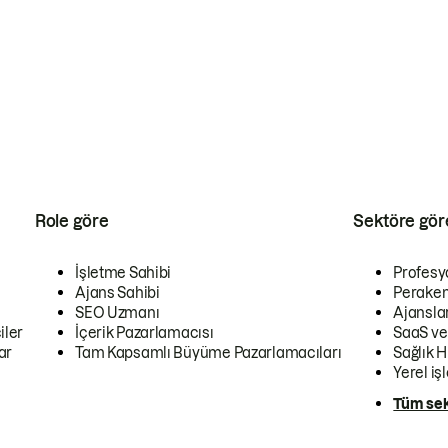
Role göre
Sektöre gör
İşletme Sahibi
Profesy
Ajans Sahibi
Peraken
SEO Uzmanı
Ajansla
iler
İçerik Pazarlamacısı
SaaS ve
ar
Tam Kapsamlı Büyüme Pazarlamacıları
Sağlık H
Yerel iş
Tüm sek