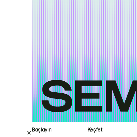
Başlayın
Keşfet