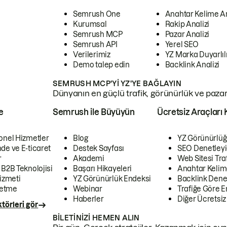
Semrush One
Anahtar Kelime A
Kurumsal
Rakip Analizi
Semrush MCP
Pazar Analizi
Semrush API
Yerel SEO
Verilerimiz
YZ Marka Duyarlılı
Demo talep edin
Backlink Analizi
SEMRUSH MCP'YI YZ'YE BAĞLAYIN
Dünyanın en güçlü trafik, görünürlük ve pazar v
e
Semrush ile Büyüyün
Ücretsiz Araçları 
onel Hizmetler
Blog
YZ Görünürlüğ
de ve E-ticaret
Destek Sayfası
SEO Denetleyi
r
Akademi
Web Sitesi Traf
 B2B Teknolojisi
Başarı Hikayeleri
Anahtar Kelim
izmeti
YZ Görünürlük Endeksi
Backlink Denet
letme
Webinar
Trafiğe Göre En
Haberler
Diğer Ücretsiz
törleri gör
BILETINIZI HEMEN ALIN