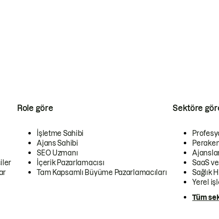
Role göre
Sektöre gör
İşletme Sahibi
Profesy
Ajans Sahibi
Peraken
SEO Uzmanı
Ajansla
iler
İçerik Pazarlamacısı
SaaS ve
ar
Tam Kapsamlı Büyüme Pazarlamacıları
Sağlık H
Yerel iş
Tüm sek