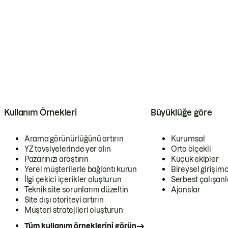
Kullanım Örnekleri
Büyüklüğe göre
Arama görünürlüğünü artırın
Kurumsal
YZ tavsiyelerinde yer alın
Orta ölçekli
Pazarınızı araştırın
Küçük ekipler
Yerel müşterilerle bağlantı kurun
Bireysel girişimc
İlgi çekici içerikler oluşturun
Serbest çalışanl
Teknik site sorunlarını düzeltin
Ajanslar
Site dışı otoriteyi artırın
Müşteri stratejileri oluşturun
Tüm kullanım örneklerini görün