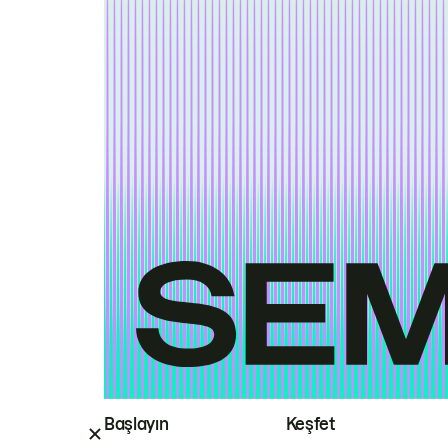
Başlayın
Keşfet