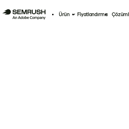
Ürün
Fiyatlandırma
Çözüml