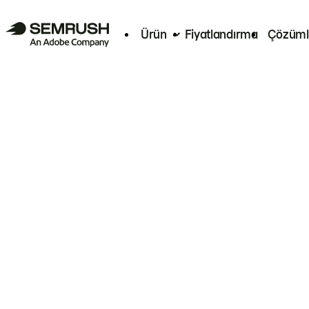
Ürün
Fiyatlandırma
Çözüml