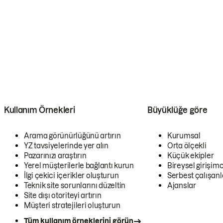
Kullanım Örnekleri
Büyüklüğe göre
Arama görünürlüğünü artırın
Kurumsal
YZ tavsiyelerinde yer alın
Orta ölçekli
Pazarınızı araştırın
Küçük ekipler
Yerel müşterilerle bağlantı kurun
Bireysel girişimc
İlgi çekici içerikler oluşturun
Serbest çalışanl
Teknik site sorunlarını düzeltin
Ajanslar
Site dışı otoriteyi artırın
Müşteri stratejileri oluşturun
Tüm kullanım örneklerini görün