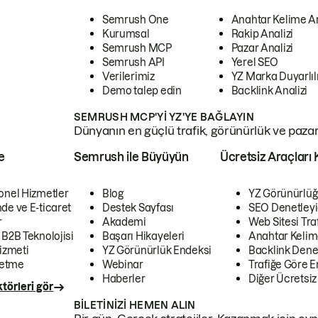
Semrush One
Anahtar Kelime A
Kurumsal
Rakip Analizi
Semrush MCP
Pazar Analizi
Semrush API
Yerel SEO
Verilerimiz
YZ Marka Duyarlılı
Demo talep edin
Backlink Analizi
SEMRUSH MCP'YI YZ'YE BAĞLAYIN
Dünyanın en güçlü trafik, görünürlük ve pazar v
e
Semrush ile Büyüyün
Ücretsiz Araçları 
onel Hizmetler
Blog
YZ Görünürlüğ
de ve E-ticaret
Destek Sayfası
SEO Denetleyi
r
Akademi
Web Sitesi Traf
 B2B Teknolojisi
Başarı Hikayeleri
Anahtar Kelim
izmeti
YZ Görünürlük Endeksi
Backlink Denet
letme
Webinar
Trafiğe Göre En
Haberler
Diğer Ücretsiz
törleri gör
BILETINIZI HEMEN ALIN