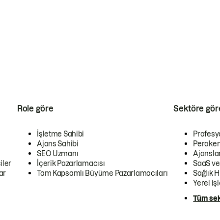
Role göre
Sektöre gör
İşletme Sahibi
Profesy
Ajans Sahibi
Peraken
SEO Uzmanı
Ajansla
iler
İçerik Pazarlamacısı
SaaS ve
ar
Tam Kapsamlı Büyüme Pazarlamacıları
Sağlık H
Yerel iş
Tüm sek