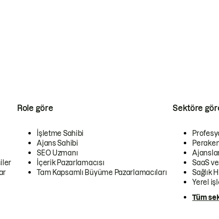
Role göre
Sektöre gör
İşletme Sahibi
Profesy
Ajans Sahibi
Peraken
SEO Uzmanı
Ajansla
iler
İçerik Pazarlamacısı
SaaS ve
ar
Tam Kapsamlı Büyüme Pazarlamacıları
Sağlık H
Yerel iş
Tüm sek