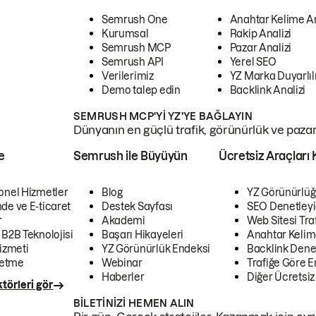
Semrush One
Anahtar Kelime A
Kurumsal
Rakip Analizi
Semrush MCP
Pazar Analizi
Semrush API
Yerel SEO
Verilerimiz
YZ Marka Duyarlılı
Demo talep edin
Backlink Analizi
SEMRUSH MCP'YI YZ'YE BAĞLAYIN
Dünyanın en güçlü trafik, görünürlük ve pazar v
e
Semrush ile Büyüyün
Ücretsiz Araçları 
onel Hizmetler
Blog
YZ Görünürlüğ
de ve E-ticaret
Destek Sayfası
SEO Denetleyi
r
Akademi
Web Sitesi Traf
 B2B Teknolojisi
Başarı Hikayeleri
Anahtar Kelim
izmeti
YZ Görünürlük Endeksi
Backlink Denet
letme
Webinar
Trafiğe Göre En
Haberler
Diğer Ücretsiz
törleri gör
BILETINIZI HEMEN ALIN