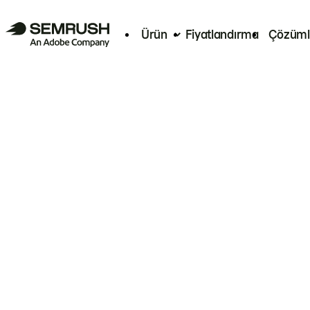
Ürün
Fiyatlandırma
Çözüml