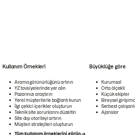
Kullanım Örnekleri
Büyüklüğe göre
Arama görünürlüğünü artırın
Kurumsal
YZ tavsiyelerinde yer alın
Orta ölçekli
Pazarınızı araştırın
Küçük ekipler
Yerel müşterilerle bağlantı kurun
Bireysel girişimc
İlgi çekici içerikler oluşturun
Serbest çalışanl
Teknik site sorunlarını düzeltin
Ajanslar
Site dışı otoriteyi artırın
Müşteri stratejileri oluşturun
Tüm kullanım örneklerini görün