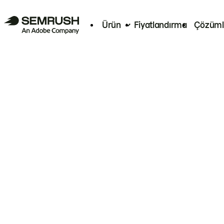
Ürün
Fiyatlandırma
Çözüml