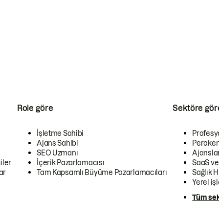
Role göre
Sektöre gör
İşletme Sahibi
Profesy
Ajans Sahibi
Peraken
SEO Uzmanı
Ajansla
iler
İçerik Pazarlamacısı
SaaS ve
ar
Tam Kapsamlı Büyüme Pazarlamacıları
Sağlık H
Yerel iş
Tüm sek