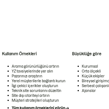
Kullanım Örnekleri
Büyüklüğe göre
Arama görünürlüğünü artırın
Kurumsal
YZ tavsiyelerinde yer alın
Orta ölçekli
Pazarınızı araştırın
Küçük ekipler
Yerel müşterilerle bağlantı kurun
Bireysel girişimc
İlgi çekici içerikler oluşturun
Serbest çalışanl
Teknik site sorunlarını düzeltin
Ajanslar
Site dışı otoriteyi artırın
Müşteri stratejileri oluşturun
Tüm kullanım örneklerini görün