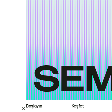
Başlayın
Keşfet