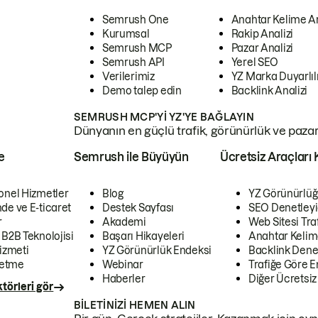
Semrush One
Anahtar Kelime A
Kurumsal
Rakip Analizi
Semrush MCP
Pazar Analizi
Semrush API
Yerel SEO
Verilerimiz
YZ Marka Duyarlılı
Demo talep edin
Backlink Analizi
SEMRUSH MCP'YI YZ'YE BAĞLAYIN
Dünyanın en güçlü trafik, görünürlük ve pazar v
e
Semrush ile Büyüyün
Ücretsiz Araçları 
onel Hizmetler
Blog
YZ Görünürlüğ
de ve E-ticaret
Destek Sayfası
SEO Denetleyi
r
Akademi
Web Sitesi Traf
 B2B Teknolojisi
Başarı Hikayeleri
Anahtar Kelim
izmeti
YZ Görünürlük Endeksi
Backlink Denet
letme
Webinar
Trafiğe Göre En
Haberler
Diğer Ücretsiz
törleri gör
BILETINIZI HEMEN ALIN