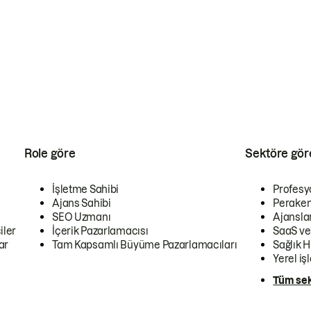
Role göre
Sektöre gör
İşletme Sahibi
Profesy
Ajans Sahibi
Peraken
SEO Uzmanı
Ajansla
iler
İçerik Pazarlamacısı
SaaS ve
ar
Tam Kapsamlı Büyüme Pazarlamacıları
Sağlık H
Yerel iş
Tüm sek