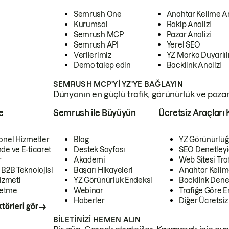
Semrush One
Anahtar Kelime A
Kurumsal
Rakip Analizi
Semrush MCP
Pazar Analizi
Semrush API
Yerel SEO
Verilerimiz
YZ Marka Duyarlılı
Demo talep edin
Backlink Analizi
SEMRUSH MCP'YI YZ'YE BAĞLAYIN
Dünyanın en güçlü trafik, görünürlük ve pazar v
e
Semrush ile Büyüyün
Ücretsiz Araçları 
onel Hizmetler
Blog
YZ Görünürlüğ
de ve E-ticaret
Destek Sayfası
SEO Denetleyi
r
Akademi
Web Sitesi Traf
 B2B Teknolojisi
Başarı Hikayeleri
Anahtar Kelim
izmeti
YZ Görünürlük Endeksi
Backlink Denet
letme
Webinar
Trafiğe Göre En
Haberler
Diğer Ücretsiz
törleri gör
BILETINIZI HEMEN ALIN