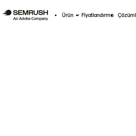
Ürün
Fiyatlandırma
Çözüml