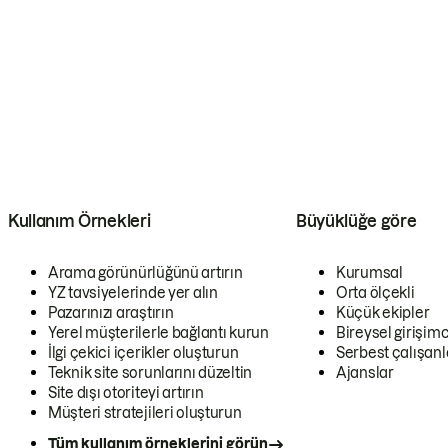
Kullanım Örnekleri
Büyüklüğe göre
Arama görünürlüğünü artırın
Kurumsal
YZ tavsiyelerinde yer alın
Orta ölçekli
Pazarınızı araştırın
Küçük ekipler
Yerel müşterilerle bağlantı kurun
Bireysel girişimc
İlgi çekici içerikler oluşturun
Serbest çalışanl
Teknik site sorunlarını düzeltin
Ajanslar
Site dışı otoriteyi artırın
Müşteri stratejileri oluşturun
Tüm kullanım örneklerini görün