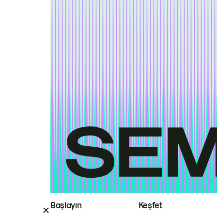
Başlayın
Keşfet