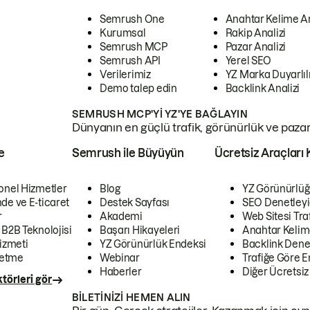
Semrush One
Anahtar Kelime A
Kurumsal
Rakip Analizi
Semrush MCP
Pazar Analizi
Semrush API
Yerel SEO
Verilerimiz
YZ Marka Duyarlılı
Demo talep edin
Backlink Analizi
SEMRUSH MCP'YI YZ'YE BAĞLAYIN
Dünyanın en güçlü trafik, görünürlük ve pazar v
e
Semrush ile Büyüyün
Ücretsiz Araçları 
onel Hizmetler
Blog
YZ Görünürlüğ
de ve E-ticaret
Destek Sayfası
SEO Denetleyi
r
Akademi
Web Sitesi Traf
 B2B Teknolojisi
Başarı Hikayeleri
Anahtar Kelim
izmeti
YZ Görünürlük Endeksi
Backlink Denet
letme
Webinar
Trafiğe Göre En
Haberler
Diğer Ücretsiz
törleri gör
BILETINIZI HEMEN ALIN