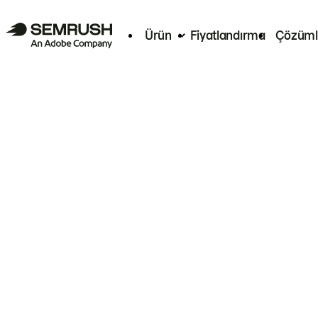
Ürün
Fiyatlandırma
Çözüml