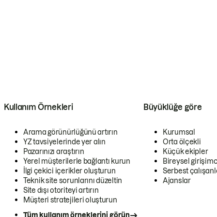
Kullanım Örnekleri
Büyüklüğe göre
Arama görünürlüğünü artırın
Kurumsal
YZ tavsiyelerinde yer alın
Orta ölçekli
Pazarınızı araştırın
Küçük ekipler
Yerel müşterilerle bağlantı kurun
Bireysel girişimc
İlgi çekici içerikler oluşturun
Serbest çalışanl
Teknik site sorunlarını düzeltin
Ajanslar
Site dışı otoriteyi artırın
Müşteri stratejileri oluşturun
Tüm kullanım örneklerini görün