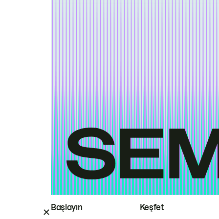
Başlayın
Keşfet