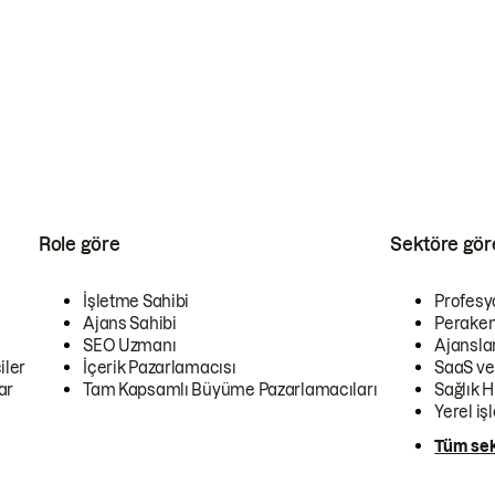
Role göre
Sektöre gör
İşletme Sahibi
Profesy
Ajans Sahibi
Peraken
SEO Uzmanı
Ajansla
iler
İçerik Pazarlamacısı
SaaS ve
ar
Tam Kapsamlı Büyüme Pazarlamacıları
Sağlık H
Yerel iş
Tüm sek