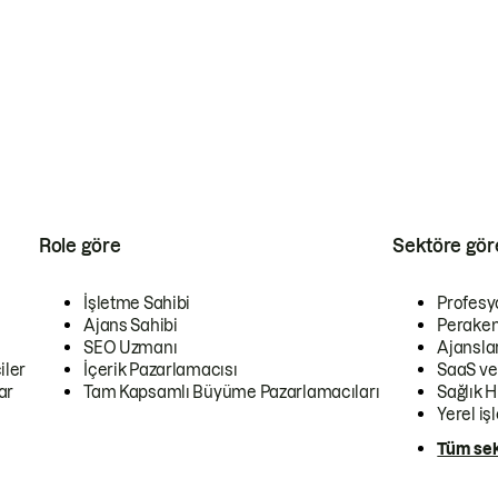
Role göre
Sektöre gör
İşletme Sahibi
Profesy
Ajans Sahibi
Peraken
SEO Uzmanı
Ajansla
iler
İçerik Pazarlamacısı
SaaS ve
ar
Tam Kapsamlı Büyüme Pazarlamacıları
Sağlık H
Yerel iş
Tüm sek