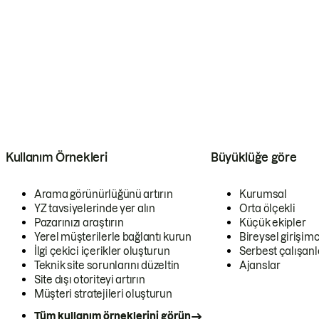
Kullanım Örnekleri
Büyüklüğe göre
Arama görünürlüğünü artırın
Kurumsal
YZ tavsiyelerinde yer alın
Orta ölçekli
Pazarınızı araştırın
Küçük ekipler
Yerel müşterilerle bağlantı kurun
Bireysel girişimc
İlgi çekici içerikler oluşturun
Serbest çalışanl
Teknik site sorunlarını düzeltin
Ajanslar
Site dışı otoriteyi artırın
Müşteri stratejileri oluşturun
Tüm kullanım örneklerini görün