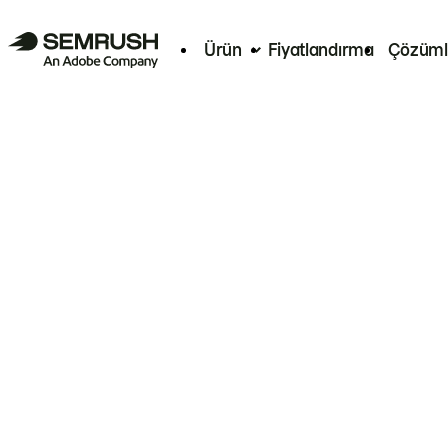
Ürün
Fiyatlandırma
Çözüml