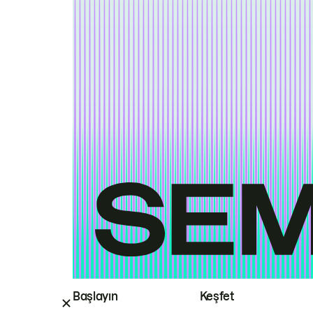
Başlayın
Keşfet