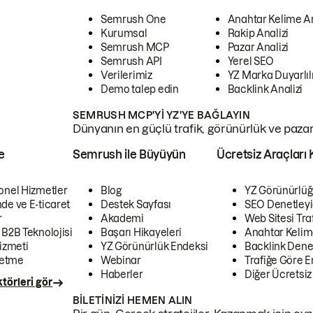
Semrush One
Anahtar Kelime A
Kurumsal
Rakip Analizi
Semrush MCP
Pazar Analizi
Semrush API
Yerel SEO
Verilerimiz
YZ Marka Duyarlılı
Demo talep edin
Backlink Analizi
SEMRUSH MCP'YI YZ'YE BAĞLAYIN
Dünyanın en güçlü trafik, görünürlük ve pazar v
e
Semrush ile Büyüyün
Ücretsiz Araçları 
onel Hizmetler
Blog
YZ Görünürlüğ
de ve E-ticaret
Destek Sayfası
SEO Denetleyi
r
Akademi
Web Sitesi Traf
 B2B Teknolojisi
Başarı Hikayeleri
Anahtar Kelim
izmeti
YZ Görünürlük Endeksi
Backlink Denet
letme
Webinar
Trafiğe Göre En
Haberler
Diğer Ücretsiz
törleri gör
BILETINIZI HEMEN ALIN