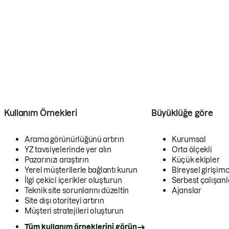
Kullanım Örnekleri
Büyüklüğe göre
Arama görünürlüğünü artırın
Kurumsal
YZ tavsiyelerinde yer alın
Orta ölçekli
Pazarınızı araştırın
Küçük ekipler
Yerel müşterilerle bağlantı kurun
Bireysel girişimc
İlgi çekici içerikler oluşturun
Serbest çalışanl
Teknik site sorunlarını düzeltin
Ajanslar
Site dışı otoriteyi artırın
Müşteri stratejileri oluşturun
Tüm kullanım örneklerini görün