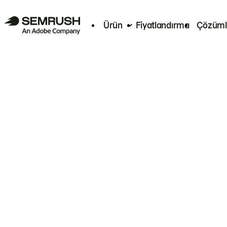
Ürün
Fiyatlandırma
Çözüml