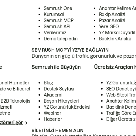
Semrush One
Anahtar Kelime A
Kurumsal
Rakip Analizi
Semrush MCP
Pazar Analizi
Semrush API
Yerel SEO
Verilerimiz
YZ Marka Duyarlılı
Demo talep edin
Backlink Analizi
SEMRUSH MCP'YI YZ'YE BAĞLAYIN
Dünyanın en güçlü trafik, görünürlük ve pazar v
e
Semrush ile Büyüyün
Ücretsiz Araçları 
onel Hizmetler
Blog
YZ Görünürlüğ
de ve E-ticaret
Destek Sayfası
SEO Denetleyi
r
Akademi
Web Sitesi Traf
 B2B Teknolojisi
Başarı Hikayeleri
Anahtar Kelim
izmeti
YZ Görünürlük Endeksi
Backlink Denet
letme
Webinar
Trafiğe Göre En
Haberler
Diğer Ücretsiz
törleri gör
BILETINIZI HEMEN ALIN