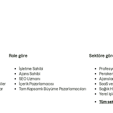
Role göre
Sektöre gör
İşletme Sahibi
Profesy
Ajans Sahibi
Peraken
SEO Uzmanı
Ajansla
iler
İçerik Pazarlamacısı
SaaS ve
ar
Tam Kapsamlı Büyüme Pazarlamacıları
Sağlık H
Yerel iş
Tüm sek