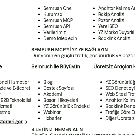
Semrush One
Anahtar Kelime A
Kurumsal
Rakip Analizi
Semrush MCP
Pazar Analizi
Semrush API
Yerel SEO
Verilerimiz
YZ Marka Duyarlılı
Demo talep edin
Backlink Analizi
SEMRUSH MCP'YI YZ'YE BAĞLAYIN
Dünyanın en güçlü trafik, görünürlük ve pazar v
e
Semrush ile Büyüyün
Ücretsiz Araçları 
onel Hizmetler
Blog
YZ Görünürlüğ
de ve E-ticaret
Destek Sayfası
SEO Denetleyi
r
Akademi
Web Sitesi Traf
 B2B Teknolojisi
Başarı Hikayeleri
Anahtar Kelim
izmeti
YZ Görünürlük Endeksi
Backlink Denet
letme
Webinar
Trafiğe Göre En
Haberler
Diğer Ücretsiz
törleri gör
BILETINIZI HEMEN ALIN