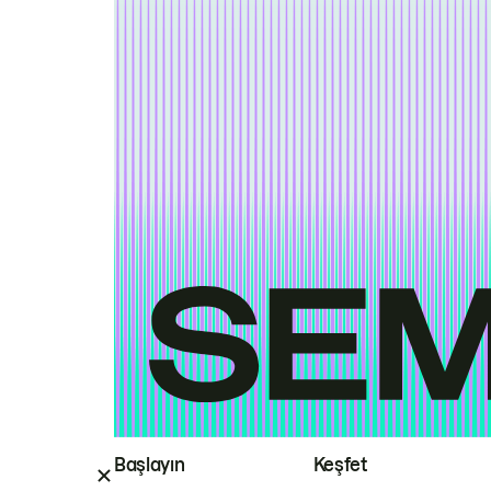
Başlayın
Keşfet