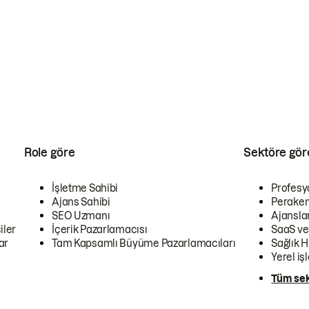
Role göre
Sektöre gör
İşletme Sahibi
Profesy
Ajans Sahibi
Peraken
SEO Uzmanı
Ajansla
iler
İçerik Pazarlamacısı
SaaS ve
ar
Tam Kapsamlı Büyüme Pazarlamacıları
Sağlık H
Yerel iş
Tüm sek