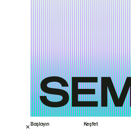
Başlayın
Keşfet