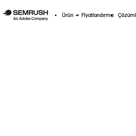
Ürün
Fiyatlandırma
Çözüml