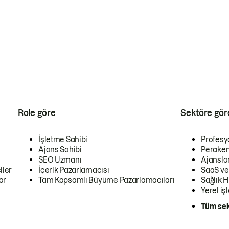
Role göre
Sektöre gör
İşletme Sahibi
Profesy
Ajans Sahibi
Peraken
SEO Uzmanı
Ajansla
iler
İçerik Pazarlamacısı
SaaS ve
ar
Tam Kapsamlı Büyüme Pazarlamacıları
Sağlık H
Yerel iş
Tüm sek