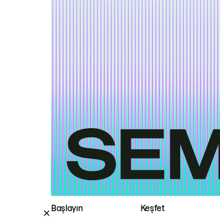
Başlayın
Keşfet