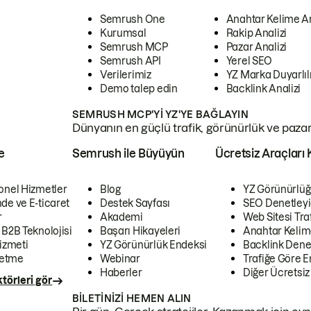
Semrush One
Anahtar Kelime A
Kurumsal
Rakip Analizi
Semrush MCP
Pazar Analizi
Semrush API
Yerel SEO
Verilerimiz
YZ Marka Duyarlılı
Demo talep edin
Backlink Analizi
SEMRUSH MCP'YI YZ'YE BAĞLAYIN
Dünyanın en güçlü trafik, görünürlük ve pazar v
e
Semrush ile Büyüyün
Ücretsiz Araçları 
onel Hizmetler
Blog
YZ Görünürlüğ
de ve E-ticaret
Destek Sayfası
SEO Denetleyi
r
Akademi
Web Sitesi Traf
 B2B Teknolojisi
Başarı Hikayeleri
Anahtar Kelim
izmeti
YZ Görünürlük Endeksi
Backlink Denet
letme
Webinar
Trafiğe Göre En
Haberler
Diğer Ücretsiz
törleri gör
BILETINIZI HEMEN ALIN