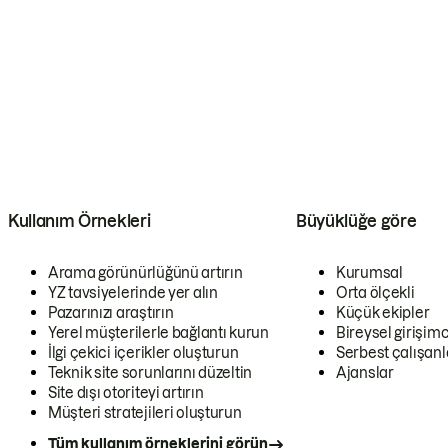
Kullanım Örnekleri
Büyüklüğe göre
Arama görünürlüğünü artırın
Kurumsal
YZ tavsiyelerinde yer alın
Orta ölçekli
Pazarınızı araştırın
Küçük ekipler
Yerel müşterilerle bağlantı kurun
Bireysel girişimc
İlgi çekici içerikler oluşturun
Serbest çalışanl
Teknik site sorunlarını düzeltin
Ajanslar
Site dışı otoriteyi artırın
Müşteri stratejileri oluşturun
Tüm kullanım örneklerini görün