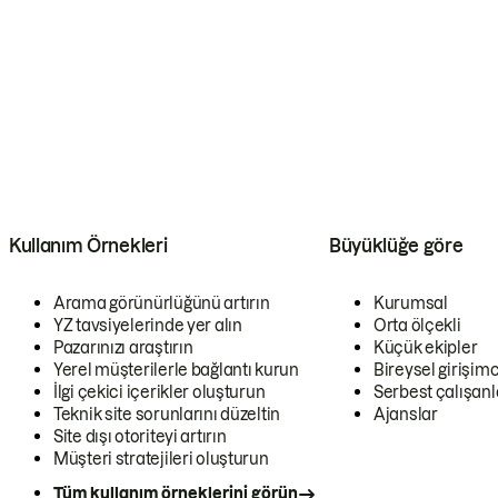
Kullanım Örnekleri
Büyüklüğe göre
Arama görünürlüğünü artırın
Kurumsal
YZ tavsiyelerinde yer alın
Orta ölçekli
Pazarınızı araştırın
Küçük ekipler
Yerel müşterilerle bağlantı kurun
Bireysel girişimc
İlgi çekici içerikler oluşturun
Serbest çalışanl
Teknik site sorunlarını düzeltin
Ajanslar
Site dışı otoriteyi artırın
Müşteri stratejileri oluşturun
Tüm kullanım örneklerini görün