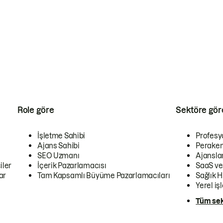
Role göre
Sektöre gör
İşletme Sahibi
Profesy
Ajans Sahibi
Peraken
SEO Uzmanı
Ajansla
iler
İçerik Pazarlamacısı
SaaS ve
ar
Tam Kapsamlı Büyüme Pazarlamacıları
Sağlık H
Yerel iş
Tüm sek