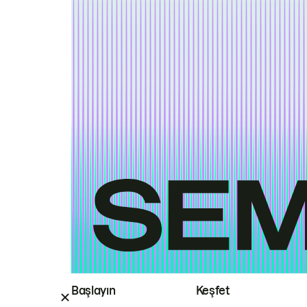
Başlayın
Keşfet