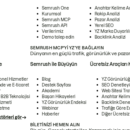
Semrush One
Anahtar Kelime A
Kurumsal
Rakip Analizi
Semrush MCP
Pazar Analizi
Semrush API
Yerel SEO
Verilerimiz
YZ Marka Duyarlılı
Demo talep edin
Backlink Analizi
SEMRUSH MCP'YI YZ'YE BAĞLAYIN
Dünyanın en güçlü trafik, görünürlük ve pazar v
e
Semrush ile Büyüyün
Ücretsiz Araçları 
onel Hizmetler
Blog
YZ Görünürlüğ
de ve E-ticaret
Destek Sayfası
SEO Denetleyi
r
Akademi
Web Sitesi Traf
 B2B Teknolojisi
Başarı Hikayeleri
Anahtar Kelim
izmeti
YZ Görünürlük Endeksi
Backlink Denet
letme
Webinar
Trafiğe Göre En
Haberler
Diğer Ücretsiz
törleri gör
BILETINIZI HEMEN ALIN