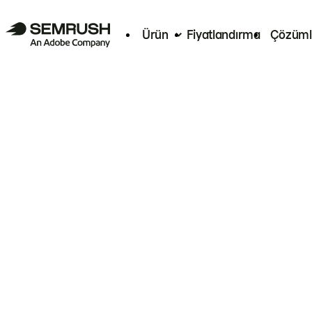
Ürün
Fiyatlandırma
Çözüml