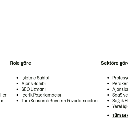
Role göre
Sektöre gör
İşletme Sahibi
Profesy
Ajans Sahibi
Peraken
SEO Uzmanı
Ajansla
iler
İçerik Pazarlamacısı
SaaS ve
ar
Tam Kapsamlı Büyüme Pazarlamacıları
Sağlık H
Yerel iş
Tüm sek