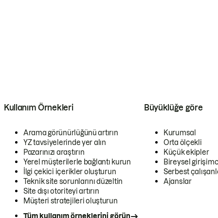
Kullanım Örnekleri
Büyüklüğe göre
Arama görünürlüğünü artırın
Kurumsal
YZ tavsiyelerinde yer alın
Orta ölçekli
Pazarınızı araştırın
Küçük ekipler
Yerel müşterilerle bağlantı kurun
Bireysel girişimc
İlgi çekici içerikler oluşturun
Serbest çalışanl
Teknik site sorunlarını düzeltin
Ajanslar
Site dışı otoriteyi artırın
Müşteri stratejileri oluşturun
Tüm kullanım örneklerini görün