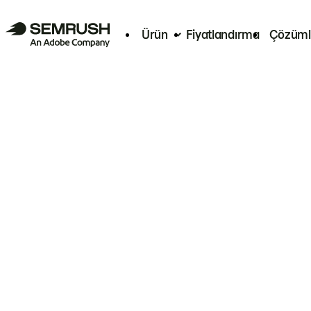
Ürün
Fiyatlandırma
Çözüml