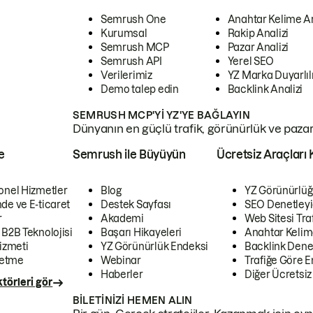
Semrush One
Anahtar Kelime A
Kurumsal
Rakip Analizi
Semrush MCP
Pazar Analizi
Semrush API
Yerel SEO
Verilerimiz
YZ Marka Duyarlılı
Demo talep edin
Backlink Analizi
SEMRUSH MCP'YI YZ'YE BAĞLAYIN
Dünyanın en güçlü trafik, görünürlük ve pazar v
e
Semrush ile Büyüyün
Ücretsiz Araçları 
onel Hizmetler
Blog
YZ Görünürlüğ
de ve E-ticaret
Destek Sayfası
SEO Denetleyi
r
Akademi
Web Sitesi Traf
 B2B Teknolojisi
Başarı Hikayeleri
Anahtar Kelim
izmeti
YZ Görünürlük Endeksi
Backlink Denet
letme
Webinar
Trafiğe Göre En
Haberler
Diğer Ücretsiz
törleri gör
BILETINIZI HEMEN ALIN