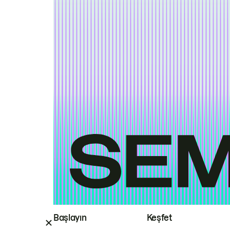
Başlayın
Keşfet