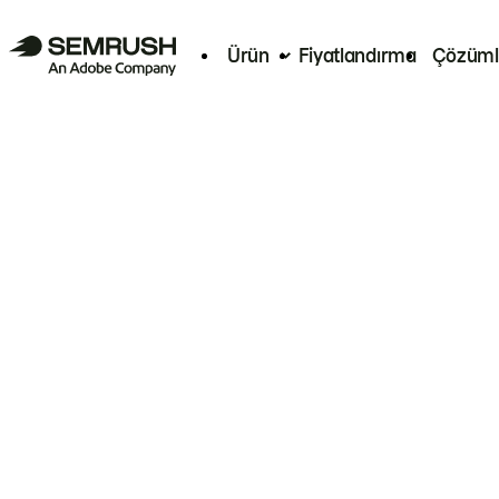
Ürün
Fiyatlandırma
Çözüml