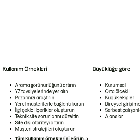
Kullanım Örnekleri
Büyüklüğe göre
Arama görünürlüğünü artırın
Kurumsal
YZ tavsiyelerinde yer alın
Orta ölçekli
Pazarınızı araştırın
Küçük ekipler
Yerel müşterilerle bağlantı kurun
Bireysel girişimc
İlgi çekici içerikler oluşturun
Serbest çalışanl
Teknik site sorunlarını düzeltin
Ajanslar
Site dışı otoriteyi artırın
Müşteri stratejileri oluşturun
Tüm kullanım örneklerini görün