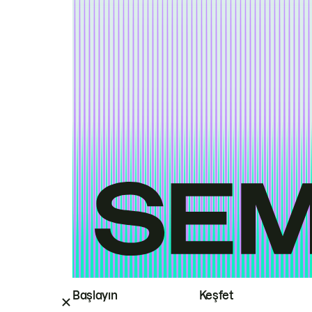
Başlayın
Keşfet