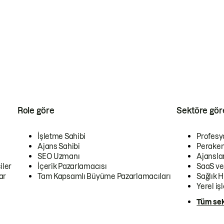
Role göre
Sektöre gör
İşletme Sahibi
Profesy
Ajans Sahibi
Peraken
SEO Uzmanı
Ajansla
iler
İçerik Pazarlamacısı
SaaS ve
ar
Tam Kapsamlı Büyüme Pazarlamacıları
Sağlık H
Yerel iş
Tüm sek