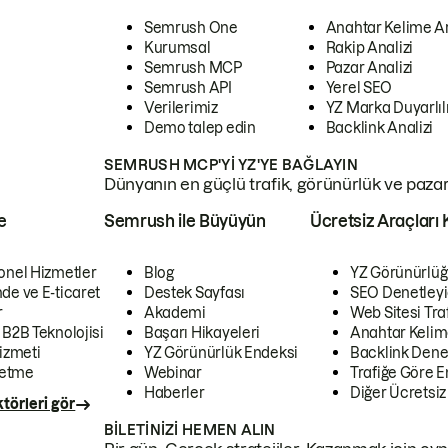
Semrush One
Anahtar Kelime A
Kurumsal
Rakip Analizi
Semrush MCP
Pazar Analizi
Semrush API
Yerel SEO
Verilerimiz
YZ Marka Duyarlılı
Demo talep edin
Backlink Analizi
SEMRUSH MCP'YI YZ'YE BAĞLAYIN
Dünyanın en güçlü trafik, görünürlük ve pazar v
e
Semrush ile Büyüyün
Ücretsiz Araçları 
onel Hizmetler
Blog
YZ Görünürlüğ
de ve E-ticaret
Destek Sayfası
SEO Denetleyi
r
Akademi
Web Sitesi Traf
 B2B Teknolojisi
Başarı Hikayeleri
Anahtar Kelim
izmeti
YZ Görünürlük Endeksi
Backlink Denet
letme
Webinar
Trafiğe Göre En
Haberler
Diğer Ücretsiz
törleri gör
BILETINIZI HEMEN ALIN